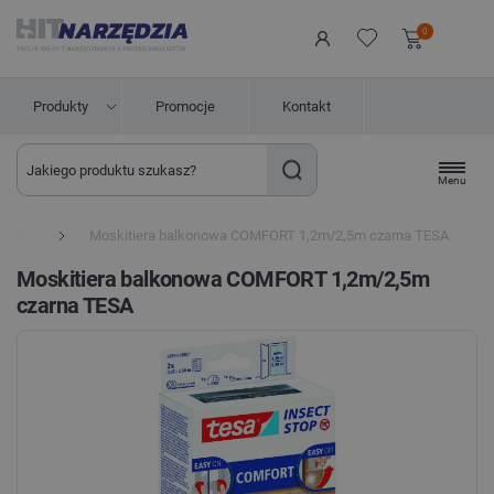
0
Produkty
Promocje
Kontakt
Menu
kitiery
Moskitiera balkonowa COMFORT 1,2m/2,5m czarna TESA
Moskitiera balkonowa COMFORT 1,2m/2,5m
czarna TESA