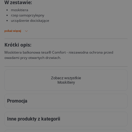
W zestawie:
moskitiera
rzep samoprzylepny
urządzenie dociskające
pokaż więcej
Krótki opis:
Moskitiera balkonowa tesa® Comfort - niezawodna ochrona przed
owadami przy otwartych drzwiach.
Zobacz wszystkie
Moskitiery
Promocja
Inne produkty z kategorii