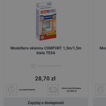
Moskitiera okienna COMFORT 1,3m/1,5m
Mos
biała TESA
dodaj do porównania
28,70 zł
darmowa dostawa
na zamówienie
od 300 zł
Zapytaj o dostępność