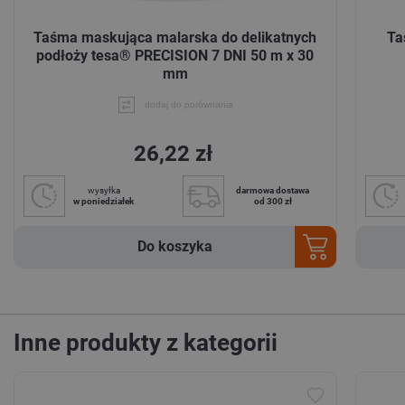
Taśma maskująca malarska do delikatnych
Ta
podłoży tesa® PRECISION 7 DNI 50 m x 30
mm
dodaj do porównania
26,22 zł
wysyłka
darmowa dostawa
w poniedziałek
od 300 zł
Do koszyka
Inne produkty z kategorii