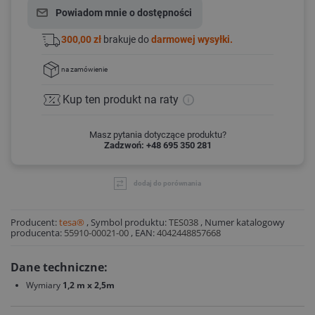
Powiadom mnie o dostępności
300,00 zł
brakuje do
darmowej wysyłki.
na zamówienie
Kup ten produkt
na raty
Masz pytania dotyczące produktu?
Zadzwoń: +48 695 350 281
dodaj do porównania
Producent:
tesa®
,
Symbol produktu:
TES038
,
Numer katalogowy
producenta:
55910-00021-00
,
EAN:
4042448857668
Dane techniczne:
Wymiary
1,2 m x 2,5m