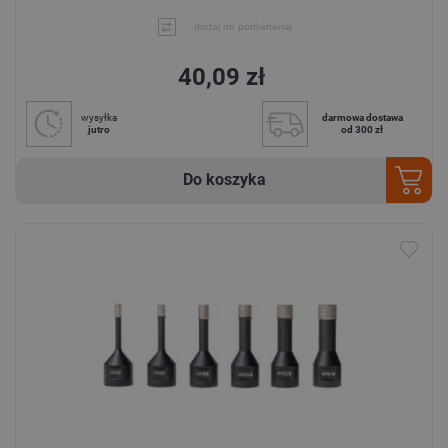
dodaj do porównania
40,09 zł
wysyłka
darmowa dostawa
jutro
od 300 zł
Do koszyka