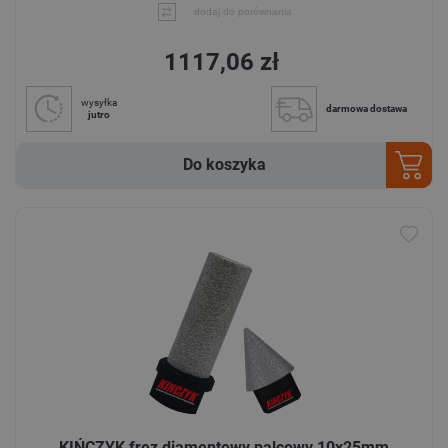
dodaj do porównania
1117,06 zł
wysyłka
darmowa dostawa
jutro
Do koszyka
KIŃCZYK frez diamentowy palcowy 10x25mm