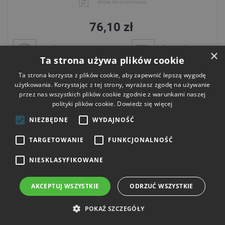
dodaj do porównania
76,10 zł
wysyłka
darmowa dostawa
×
jutro
od 300 zł
Ta strona używa plików cookie
Ta strona korzysta z plików cookie, aby zapewnić lepszą wygodę
Do koszyka
użytkowania. Korzystając z tej strony, wyrażasz zgodę na używanie
przez nas wszystkich plików cookie zgodnie z warunkami naszej
polityki plików cookie.
Dowiedz się więcej
NIEZBĘDNE
WYDAJNOŚĆ
TARGETOWANIE
FUNKCJONALNOŚĆ
NIESKLASYFIKOWANE
AKCEPTUJ WSZYSTKIE
ODRZUĆ WSZYSTKIE
POKAŻ SZCZEGÓŁY
Koronka do gresu 10 mm / M14 na sucho CARAT