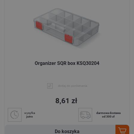
Organizer SQR box KSQ30204
dodaj do porównania
8,61 zł
wysyłka
darmowa dostawa
jutro
od 300 zł
Do koszyka