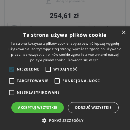
dodaj do porównania
254,61 zł
wysyłka
darmowa dostawa
×
jutro
od 300 zł
Ta strona używa plików cookie
Ta strona korzysta z plików cookie, aby zapewnić lepszą wygodę
Do koszyka
użytkowania. Korzystając z tej strony, wyrażasz zgodę na używanie
przez nas wszystkich plików cookie zgodnie z warunkami naszej
polityki plików cookie.
Dowiedz się więcej
NIEZBĘDNE
WYDAJNOŚĆ
TARGETOWANIE
FUNKCJONALNOŚĆ
NIESKLASYFIKOWANE
AKCEPTUJ WSZYSTKIE
ODRZUĆ WSZYSTKIE
POKAŻ SZCZEGÓŁY
Skrzynka narzędziowa KISTENBERG C BLOCK PRO