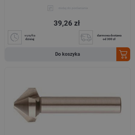
dodaj do porównania
39,26 zł
wysyłka
darmowa dostawa
dzisiaj
od 300 zł
Do koszyka