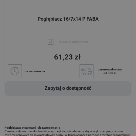
Pogłębiacz 16/7x14 P FABA
dodaj do porównania
61,23 zł
darmowa dostawa
na zamówienie
od 300 zł
Zapytaj o dostępność
Pogłębiacze stożkowe i ich zastosowanie
Często podczas prac dochodzi do sytuacji, że potrzebujemy aby w wykonanym przez nas
otworze schowała się również główka śruby. W takiej sytuacji z pomocą przychodzi pogłębiacz,