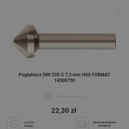
Pogłębiacz DIN 335-C 7,3 mm HSS FORMAT
14300730
dodaj do porównania
22,30 zł
wysyłka
darmowa dostawa
dzisiaj
od 300 zł