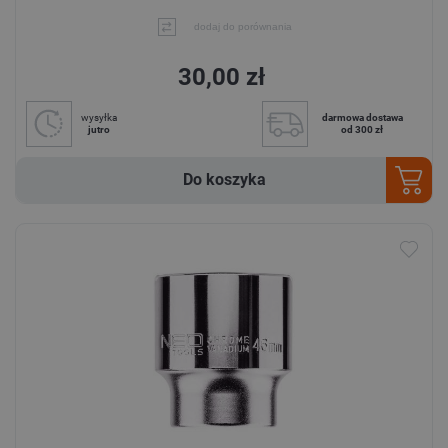
dodaj do porównania
30,00 zł
wysyłka
darmowa dostawa
jutro
od 300 zł
Do koszyka