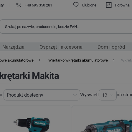
|
aty
+48 695 350 281
Ulubione
Porównaj
Narzędzia
Osprzęt i akcesoria
Dom i ogród
arowe akumulatorowe
Wiertarko wkrętarki akumulatorowe
Wkręta
rętarki Makita
uj
Wyświetl
na stro