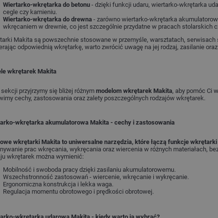
Wiertarko-wkrętarka do betonu
- dzięki funkcji udaru, wiertarko-wkrętarka u
cegle czy kamieniu.
Wiertarko-wkrętarka do drewna
- zarówno wiertarko-wkrętarka akumulatorowa
wkręcaniem w drewnie, co jest szczególnie przydatne w pracach stolarskich 
tarki Makita są powszechnie stosowane w przemyśle, warsztatach, serwisach
rając odpowiednią wkrętarkę, warto zwrócić uwagę na jej rodzaj, zasilanie ora
le wkrętarek Makita
 sekcji przyjrzymy się bliżej różnym
modelom wkrętarek Makita
, aby pomóc Ci 
imy cechy, zastosowania oraz zalety poszczególnych rodzajów wkrętarek.
tarko-wkrętarka akumulatorowa Makita - cechy i zastosowania
we wkrętarki Makita to uniwersalne narzędzia, które łączą funkcje wkrętarki 
ywanie prac wkręcania, wykręcania oraz wiercenia w różnych materiałach, bez 
aju wkrętarek można wymienić:
Mobilność i swoboda pracy dzięki zasilaniu akumulatorowemu.
Wszechstronność zastosowań - wiercenie, wkręcanie i wykręcanie.
Ergonomiczna konstrukcja i lekka waga.
Regulacja momentu obrotowego i prędkości obrotowej.
tarko-wkrętarka udarowa Makita - kiedy warto ją wybrać?