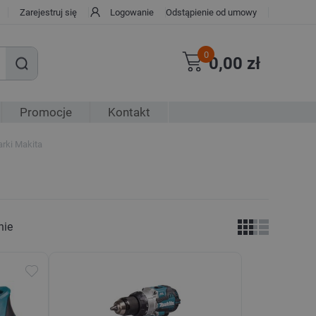
Zarejestruj się
Logowanie
Odstąpienie od umowy
0
0,00 zł
Promocje
Kontakt
rki Makita
nie