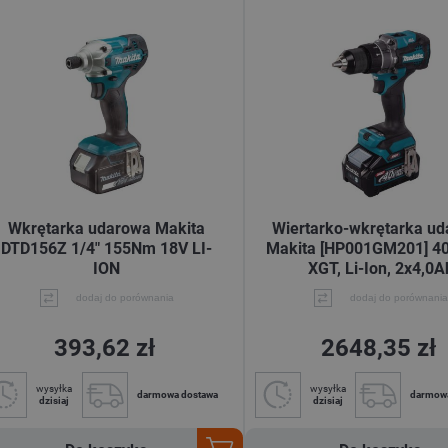
Wkrętarka udarowa Makita
Wiertarko-wkrętarka u
DTD156Z 1/4" 155Nm 18V LI-
Makita [HP001GM201] 4
ION
XGT, Li-Ion, 2x4,0A
dodaj do porównania
dodaj do porównania
393,62 zł
2648,35 zł
wysyłka
wysyłka
darmowa dostawa
darmow
dzisiaj
dzisiaj