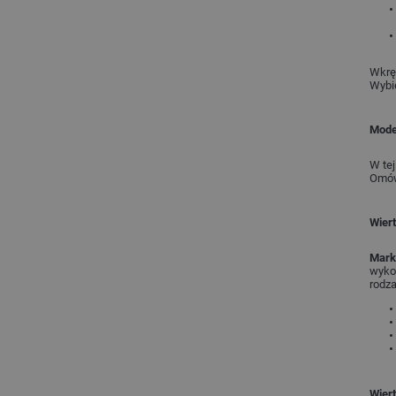
Wkrę
Wybie
Mode
W tej
Omów
Wier
Marko
wykon
rodz
Wier