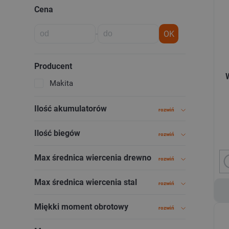
Cena
-
OK
Producent
Makita
Ilość akumulatorów
rozwiń
Ilość biegów
rozwiń
Max średnica wiercenia drewno
rozwiń
Max średnica wiercenia stal
rozwiń
Miękki moment obrotowy
rozwiń