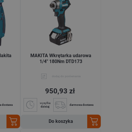
Makita
MAKITA Wkrętarka udarowa
1/4" 180Nm DTD173
dodaj do porównania
950,93 zł
wysyłka
a dostawa
darmowa dostawa
dzisiaj
Do koszyka