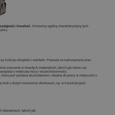
wydajność i trwałość.
Omówimy ogólną charakterystykę tych
rynku.
ączy funkcje wkrętarki i wiertarki. Pozwala na wykonywanie prac
liwia wiercenie w twardych materiałach, takich jak beton czy
 narzędzia o większej mocy i wszechstronności.
, która jest zasilana akumulatorem. Idealna do pracy w miejscach o
ia śrub o dużym momencie obrotowym, np. w konstrukcjach
h dziedzinach, takich jak: