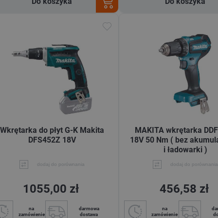
Do koszyka
Do koszyka
Wkrętarka do płyt G-K Makita
MAKITA wkrętarka DD
DFS452Z 18V
18V 50 Nm ( bez akumul
i ładowarki )
dodaj do porównania
dodaj do porównania
1055,00 zł
456,58 zł
na
darmowa
na
da
zamówienie
dostawa
zamówienie
d