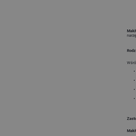
Makit
narzę
Rodz
Wśród
Zast
Maki