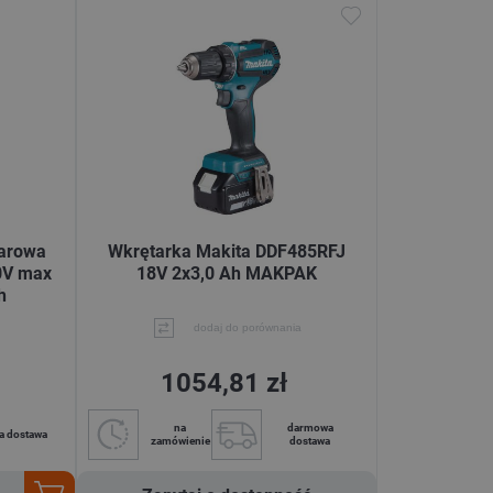
darowa
Wkrętarka Makita DDF485RFJ
0V max
18V 2x3,0 Ah MAKPAK
h
dodaj do porównania
1054,81 zł
na
darmowa
a dostawa
zamówienie
dostawa