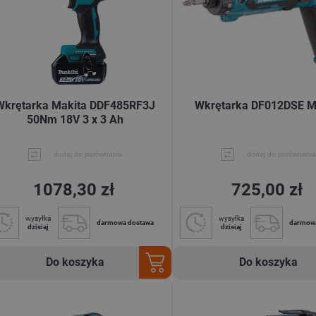
Wkrętarka Makita DDF485RF3J
Wkrętarka DF012DSE M
50Nm 18V 3 x 3 Ah
dodaj do porównania
dodaj do porównania
1078,30 zł
725,00 zł
wysyłka
wysyłka
darmowa dostawa
darmow
dzisiaj
dzisiaj
Do koszyka
Do koszyka