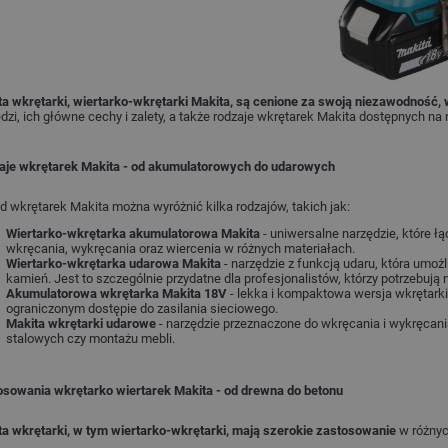
a wkrętarki, wiertarko-wkrętarki Makita, są cenione za swoją niezawodność, 
dzi, ich główne cechy i zalety, a także rodzaje wkrętarek Makita dostępnych na 
aje wkrętarek Makita - od akumulatorowych do udarowych
 wkrętarek Makita można wyróżnić kilka rodzajów, takich jak:
Wiertarko-wkrętarka akumulatorowa Makita
- uniwersalne narzędzie, które ł
wkręcania, wykręcania oraz wiercenia w różnych materiałach.
Wiertarko-wkrętarka udarowa Makita
- narzędzie z funkcją udaru, która umoż
kamień. Jest to szczególnie przydatne dla profesjonalistów, którzy potrzebują
Akumulatorowa wkrętarka Makita 18V
- lekka i kompaktowa wersja wkrętarki
ograniczonym dostępie do zasilania sieciowego.
Makita wkrętarki udarowe
- narzędzie przeznaczone do wkręcania i wykręcan
stalowych czy montażu mebli.
osowania wkrętarko wiertarek Makita - od drewna do betonu
ta wkrętarki, w tym wiertarko-wkrętarki, mają szerokie zastosowanie
w różnyc