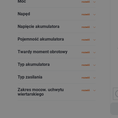
Moc
rozwiń
Napęd
rozwiń
Napięcie akumulatora
rozwiń
Pojemność akumulatora
rozwiń
Twardy moment obrotowy
rozwiń
Typ akumulatora
rozwiń
Typ zasilania
rozwiń
Zakres mocow. uchwytu
rozwiń
wiertarskiego