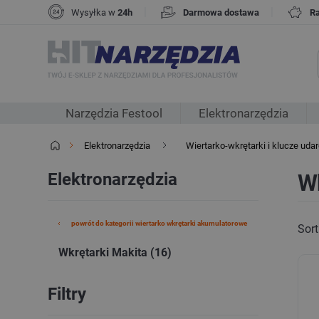
|
|
Wysyłka w
24h
Darmowa dostawa
R
Narzędzia Festool
Elektronarzędzia
Elektronarzędzia
Wiertarko-wkrętarki i klucze ud
Elektronarzędzia
Wk
powrót do kategorii wiertarko wkrętarki akumulatorowe
Sort
Wkrętarki Makita (16)
Filtry