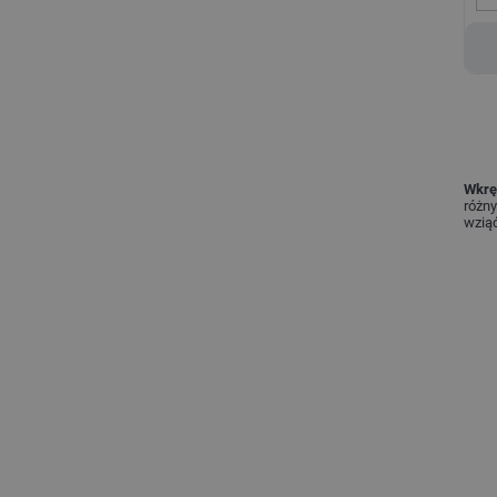
Wkrę
różn
wziąć