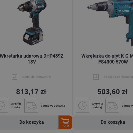
Wkrętarka udarowa DHP489Z
Wkrętarka do płyt K-G 
18V
FS4300 570W
dodaj do porównania
dodaj do porównania
813,17 zł
503,60 zł
wysyłka
wysyłka
darmowa dostawa
darmow
dzisiaj
dzisiaj
Do koszyka
Do koszyka