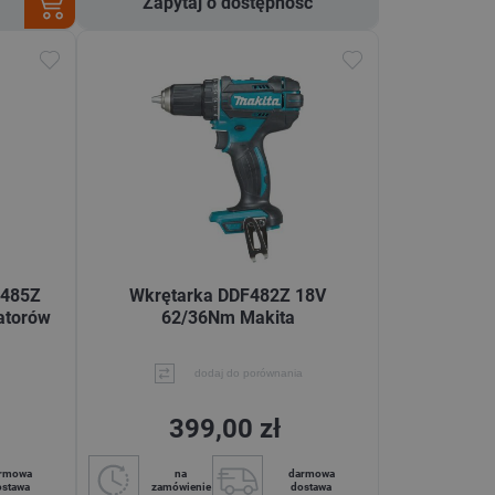
Zapytaj o dostępność
F485Z
Wkrętarka DDF482Z 18V
atorów
62/36Nm Makita
dodaj do porównania
399,00 zł
rmowa
na
darmowa
ostawa
zamówienie
dostawa