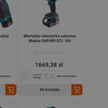
akita
Wiertarko-wkrętarka udarowa
Makita DHP489 RTJ 18V
dodaj do porównania
1669,38 zł
wysyłka
a dostawa
darmowa dostawa
dzisiaj
Do koszyka