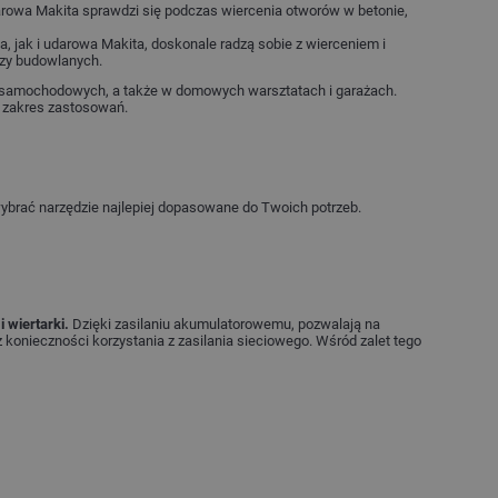
darowa Makita sprawdzi się podczas wiercenia otworów w betonie,
, jak i udarowa Makita, doskonale radzą sobie z wierceniem i
czy budowlanych.
 samochodowych, a także w domowych warsztatach i garażach.
z zakres zastosowań.
wybrać narzędzie najlepiej dopasowane do Twoich potrzeb.
i wiertarki.
Dzięki zasilaniu akumulatorowemu, pozwalają na
konieczności korzystania z zasilania sieciowego. Wśród zalet tego