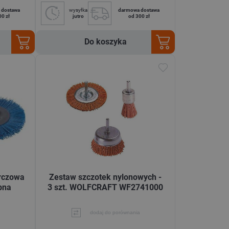
 dostawa
wysyłka
darmowa dostawa
00 zł
jutro
od 300 zł
Do koszyka
rczowa
Zestaw szczotek nylonowych -
bna
3 szt. WOLFCRAFT WF2741000
dodaj do porównania