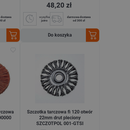
48,20 zł
 dostawa
wysyłka
darmowa dostawa
00 zł
jutro
od 300 zł
Do koszyka
rczowa
Szczotka tarczowa fi 120 otwór
00000
22mm drut pleciony
SZCZOTPOL 001-GTSI