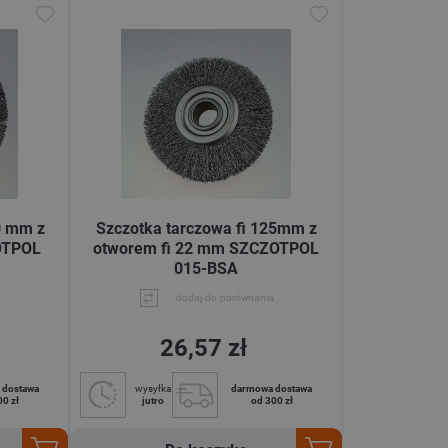
0 mm z
Szczotka tarczowa fi 125mm z
OTPOL
otworem fi 22 mm SZCZOTPOL
015-BSA
dodaj do porównania
26,57 zł
 dostawa
wysyłka
darmowa dostawa
00 zł
jutro
od 300 zł