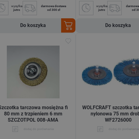
wysyłka
darmowa dostawa
wysyłka
darmowa
jutro
od 300 zł
jutro
od 3
Do koszyka
Do koszyka
Szczotka tarczowa mosiężna fi
WOLFCRAFT szczotka ta
80 mm z trzpieniem 6 mm
nylonowa 75 mm dro
SZCZOTPOL 008-AMA
WF2726000
dodaj do porównania
dodaj do porównania