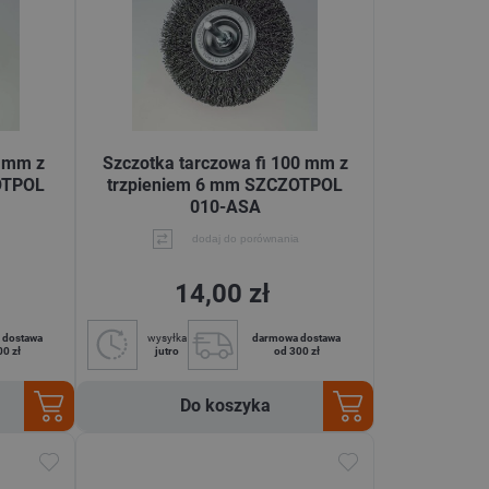
0 mm z
Szczotka tarczowa fi 100 mm z
OTPOL
trzpieniem 6 mm SZCZOTPOL
010-ASA
dodaj do porównania
14,00 zł
 dostawa
wysyłka
darmowa dostawa
00 zł
jutro
od 300 zł
Do koszyka