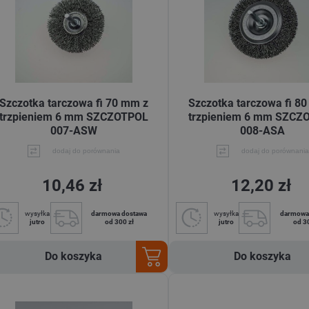
Szczotka tarczowa fi 70 mm z
Szczotka tarczowa fi 8
trzpieniem 6 mm SZCZOTPOL
trzpieniem 6 mm SZCZ
007-ASW
008-ASA
dodaj do porównania
dodaj do porównania
10,46 zł
12,20 zł
wysyłka
darmowa dostawa
wysyłka
darmowa
jutro
od 300 zł
jutro
od 3
Do koszyka
Do koszyka