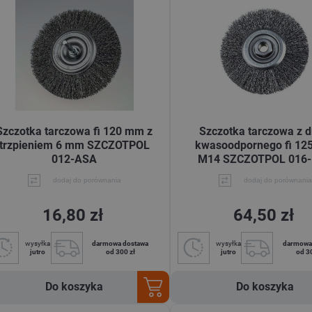
Szczotka tarczowa fi 120 mm z
Szczotka tarczowa z d
trzpieniem 6 mm SZCZOTPOL
kwasoodpornego fi 12
012-ASA
M14 SZCZOTPOL 016
dodaj do porównania
dodaj do porównania
16,80 zł
64,50 zł
wysyłka
darmowa dostawa
wysyłka
darmowa
jutro
od 300 zł
jutro
od 3
Do koszyka
Do koszyka