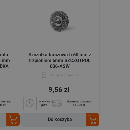
rutu
Szczotka tarczowa fi 60 mm z
5 mm
trzpieniem 6mm SZCZOTPOL
-BKA
006-ASW
dodaj do porównania
9,56 zł
 dostawa
wysyłka
darmowa dostawa
00 zł
jutro
od 300 zł
Do koszyka