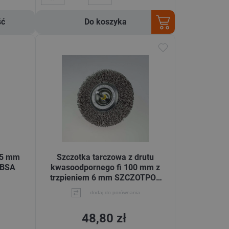
ść
Do koszyka
25 mm
Szczotka tarczowa z drutu
-BSA
kwasoodpornego fi 100 mm z
trzpieniem 6 mm SZCZOTPOL
010-AKA
dodaj do porównania
48,80 zł