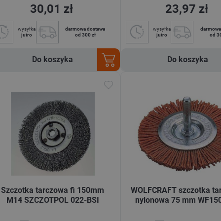
30,01 zł
23,97 zł
wysyłka
darmowa dostawa
wysyłka
darmowa
jutro
od 300 zł
jutro
od 3
Do koszyka
Do koszyka
Szczotka tarczowa fi 150mm
WOLFCRAFT szczotka ta
M14 SZCZOTPOL 022-BSI
nylonowa 75 mm WF15