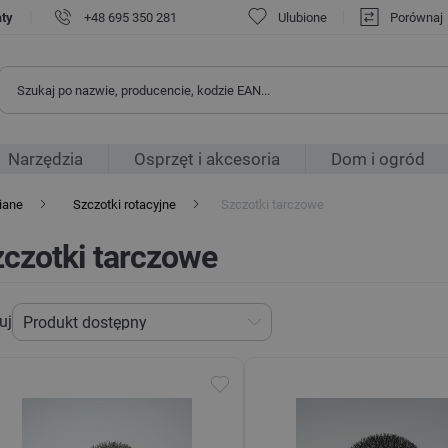
|
aty
+48 695 350 281
Ulubione
Porównaj
Narzędzia
Osprzęt i akcesoria
Dom i ogród
iane
Szczotki rotacyjne
Szczotki tarczowe
czotki tarczowe
uj