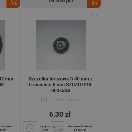
Do koszyka
x32 mm
Szczotka tarczowa fi 40 mm z
SW
trzpieniem 6 mm SZCZOTPOL
003-ASA
dodaj do porównania
6,30 zł
 dostawa
wysyłka
darmowa dostawa
00 zł
jutro
od 300 zł