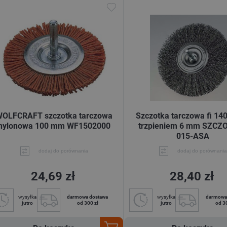
WOLFCRAFT szczotka tarczowa
Szczotka tarczowa fi 14
nylonowa 100 mm WF1502000
trzpieniem 6 mm SZCZ
015-ASA
dodaj do porównania
dodaj do porównania
24,69 zł
28,40 zł
wysyłka
darmowa dostawa
wysyłka
darmowa
jutro
od 300 zł
jutro
od 3