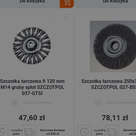
Do koszyka
Do koszyka
Szczotka tarczowa fi 120 mm
Szczotka tarczowa 250
M14 gruby splot SZCZOTPOL
SZCZOTPOL 027-B
037-GTSI
dodaj do porównania
dodaj do porównania
47,60 zł
78,11 zł
wysyłka
darmowa dostawa
wysyłka
darmowa
jutro
od 300 zł
jutro
od 3