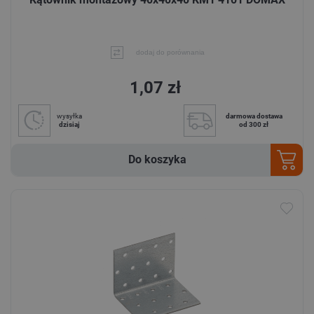
dodaj do porównania
1,07 zł
wysyłka
darmowa dostawa
dzisiaj
od 300 zł
Do koszyka