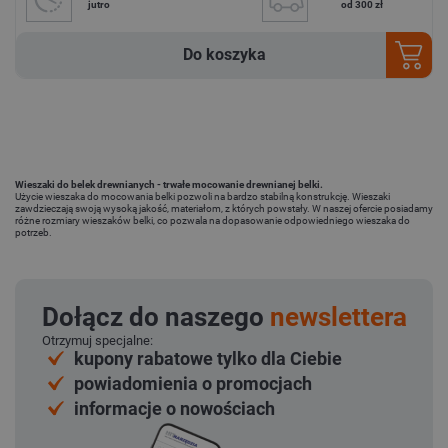
jutro
od 300 zł
Do koszyka
Wieszaki do belek drewnianych - trwałe mocowanie drewnianej belki.
Użycie wieszaka do mocowania belki pozwoli na bardzo stabilną konstrukcję. Wieszaki
zawdzieczają swoją wysoką jakość, materiałom, z których powstały. W naszej ofercie posiadamy
różne rozmiary wieszaków belki, co pozwala na dopasowanie odpowiedniego wieszaka do
potrzeb.
Dołącz do naszego
newslettera
Otrzymuj specjalne:
kupony rabatowe tylko dla Ciebie
powiadomienia o promocjach
informacje o nowościach