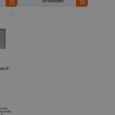
Do koszyka
mm P-
rmowa
wa od 300
zł