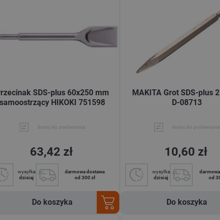
rzecinak SDS-plus 60x250 mm
MAKITA Grot SDS-plus
samoostrzący HIKOKI 751598
D-08713
dodaj do porównania
dodaj do porównania
63,42 zł
10,60 zł
wysyłka
darmowa dostawa
wysyłka
darmowa
dzisiaj
od 300 zł
dzisiaj
od 3
Do koszyka
Do koszyka