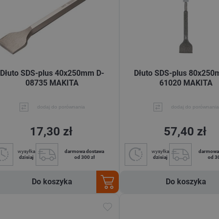
Dłuto SDS-plus 40x250mm D-
Dłuto SDS-plus 80x250
08735 MAKITA
61020 MAKITA
dodaj do porównania
dodaj do porównania
17,30 zł
57,40 zł
wysyłka
darmowa dostawa
wysyłka
darmowa
dzisiaj
od 300 zł
dzisiaj
od 3
Do koszyka
Do koszyka