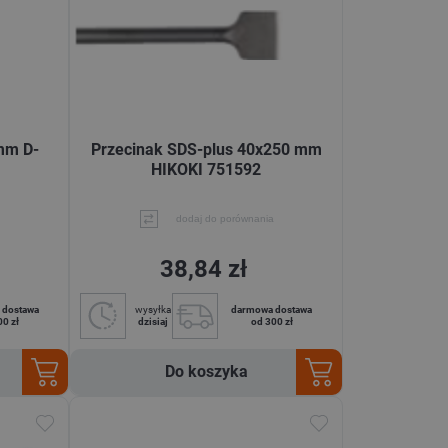
mm D-
Przecinak SDS-plus 40x250 mm
HIKOKI 751592
dodaj do porównania
38,84 zł
 dostawa
wysyłka
darmowa dostawa
00 zł
dzisiaj
od 300 zł
Do koszyka