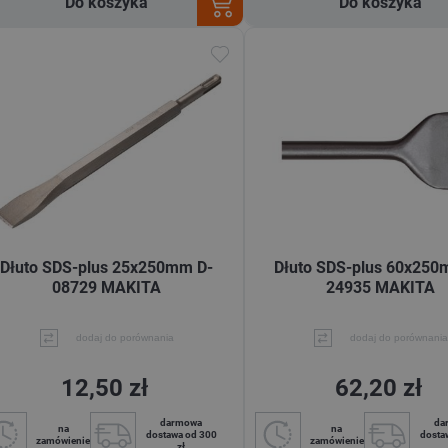
Do koszyka
Do koszyka
Dłuto SDS-plus 25x250mm D-
Dłuto SDS-plus 60x250
08729 MAKITA
24935 MAKITA
dodaj do porównania
dodaj do porównania
12,50 zł
62,20 zł
darmowa
da
na
na
dostawa od 300
dosta
zamówienie
zamówienie
zł