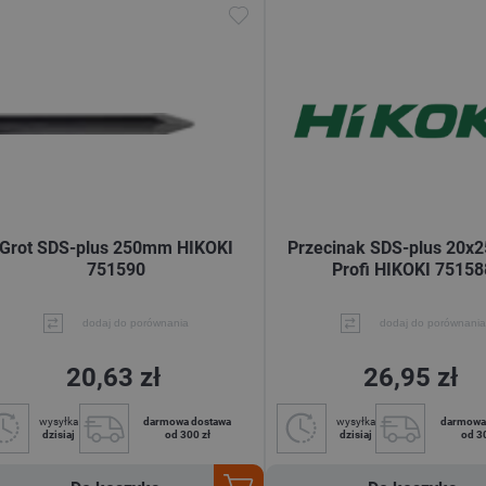
Grot SDS-plus 250mm HIKOKI
Przecinak SDS-plus 20x
751590
Profi HIKOKI 75158
dodaj do porównania
dodaj do porównania
20,63 zł
26,95 zł
wysyłka
darmowa dostawa
wysyłka
darmowa
dzisiaj
od 300 zł
dzisiaj
od 3