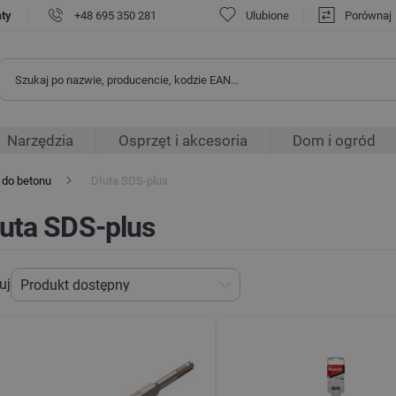
|
aty
+48 695 350 281
Ulubione
Porównaj
Narzędzia
Osprzęt i akcesoria
Dom i ogród
 do betonu
Dłuta SDS-plus
uta SDS-plus
uj