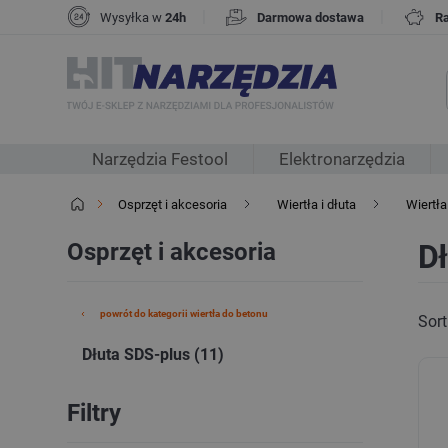
|
|
Wysyłka w
24h
Darmowa dostawa
R
Narzędzia Festool
Elektronarzędzia
Osprzęt i akcesoria
Wiertła i dłuta
Wiertła
Osprzęt i akcesoria
Dł
powrót do kategorii wiertła do betonu
Sort
Dłuta SDS-plus (11)
Filtry