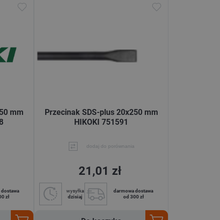
250 mm
Przecinak SDS-plus 20x250 mm
8
HIKOKI 751591
dodaj do porównania
21,01 zł
 dostawa
wysyłka
darmowa dostawa
00 zł
dzisiaj
od 300 zł