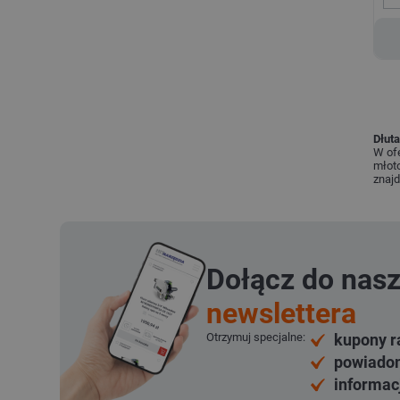
Dłuta
W ofe
młoto
znajd
Dołącz do nas
newslettera
Otrzymuj specjalne:
kupony r
powiadom
informac