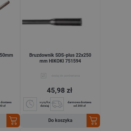
 250mm
Bruzdownik SDS-plus 22x250
mm HIKOKI 751594
dodaj do porównania
45,98 zł
 dostawa
wysyłka
darmowa dostawa
00 zł
dzisiaj
od 300 zł
Do koszyka