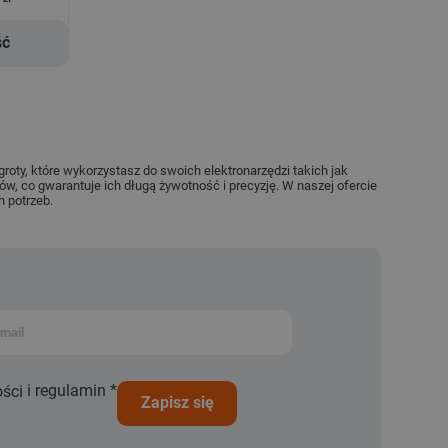
ść
groty, które wykorzystasz do swoich elektronarzędzi takich jak
ów, co gwarantuje ich długą żywotność i precyzję. W naszej ofercie
h potrzeb.
i
regulamin
*
ości
zapisz się