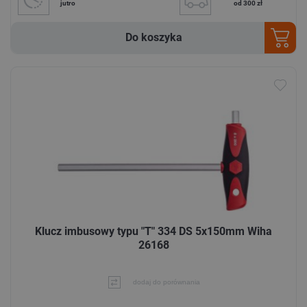
jutro
od 300 zł
Do koszyka
Klucz imbusowy typu "T" 334 DS 5x150mm Wiha
26168
dodaj do porównania