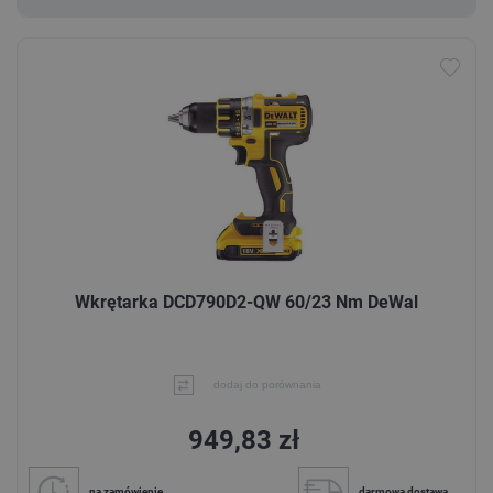
Wkrętarka DCD790D2-QW 60/23 Nm DeWal
dodaj do porównania
949,83 zł
na zamówienie
darmowa dostawa