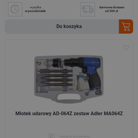
wysyłka
darmowa dostawa
w poniedziałek
od 300 zł
Do koszyka
Młotek udarowy AD-064Z zestaw Adler MA064Z
dodaj do porównania