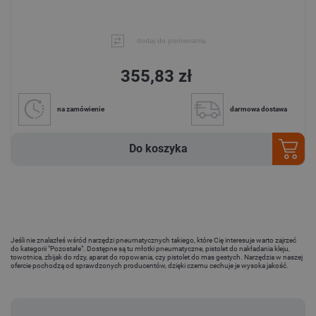
dodaj do porównania
355,83 zł
na zamówienie
darmowa dostawa
Do koszyka
Jeśli nie znalazłeś wśród narzędzi pneumatycznych takiego, które Cię interesuje warto zajrzeć
do kategorii "Pozostałe". Dostępne są tu młotki pneumatyczne, pistolet do nakładania kleju,
towotnica, zbijak do rdzy, aparat do ropowania, czy pistolet do mas gestych. Narzędzia w naszej
ofercie pochodzą od sprawdzonych producentów, dzięki czemu cechuje je wysoka jakość.