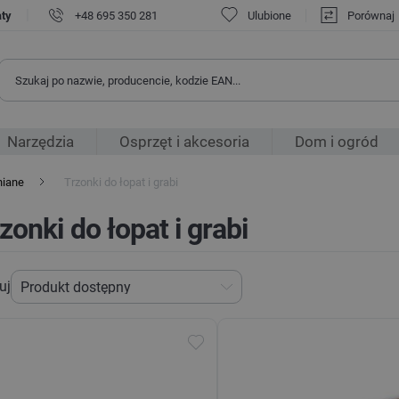
|
aty
+48 695 350 281
Ulubione
Porównaj
Narzędzia
Osprzęt i akcesoria
Dom i ogród
niane
Trzonki do łopat i grabi
zonki do łopat i grabi
uj