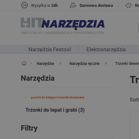
|
|
Wysyłka w
24h
Darmowa dostawa
R
Narzędzia Festool
Elektronarzędzia
Narzędzia
Narzędzia ręczne
Trzonki drew
Narzędzia
Tr
powrót do kategorii trzonki drewniane
Sort
Trzonki do łopat i grabi (3)
Filtry