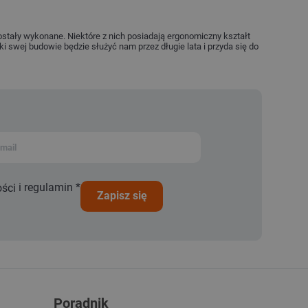
zostały wykonane. Niektóre z nich posiadają ergonomiczny kształt
ki swej budowie będzie służyć nam przez długie lata i przyda się do
i
regulamin
*
ości
zapisz się
Poradnik