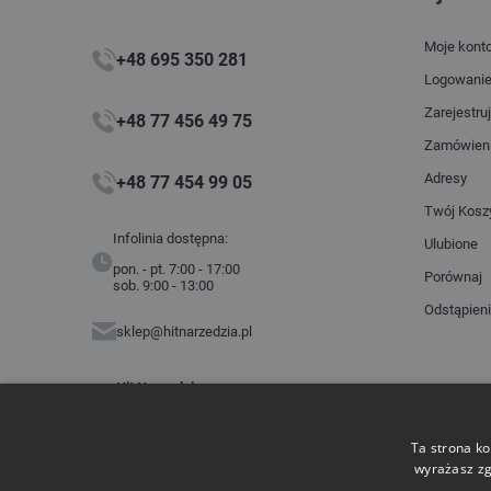
Moje kont
+48 695 350 281
Logowani
Zarejestruj
+48 77 456 49 75
Zamówien
Adresy
+48 77 454 99 05
Twój Kosz
Infolinia dostępna:
Ulubione
pon. - pt. 7:00 - 17:00
Porównaj
sob. 9:00 - 13:00
Odstąpien
sklep@hitnarzedzia.pl
Hit Narzędzia
ul. Budowlanych 2
45-005 Opole
NIP: 7543360203
Ta strona ko
wyrażasz zg