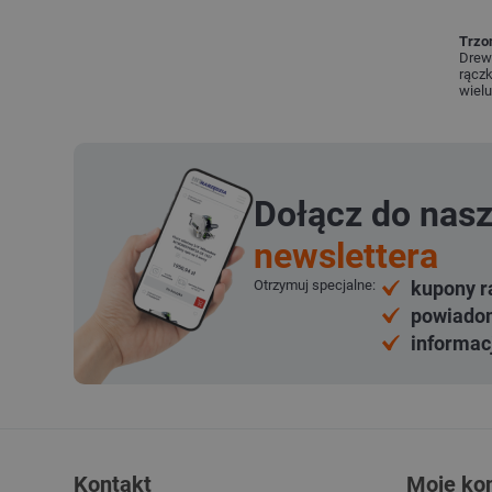
Trzo
Drewn
rączk
wielu
Dołącz do nas
newslettera
Otrzymuj specjalne:
kupony r
powiadom
informac
Kontakt
Moje ko