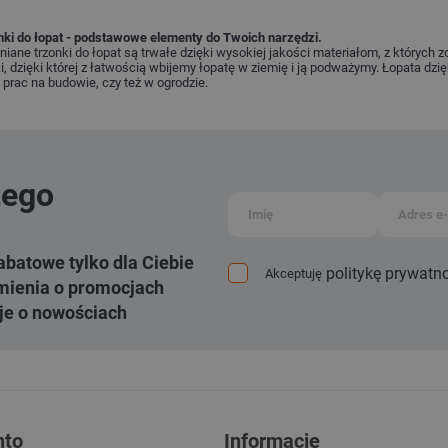
nki do łopat - podstawowe elementy do Twoich narzędzi.
iane trzonki do łopat są trwałe dzięki wysokiej jakości materiałom, z których 
i, dzięki której z łatwością wbijemy łopatę w ziemię i ją podważymy. Łopata dzię
 prac na budowie, czy też w ogrodzie.
zego
abatowe tylko dla Ciebie
politykę prywatn
Akceptuję
ienia o promocjach
je o nowościach
nto
Informacje