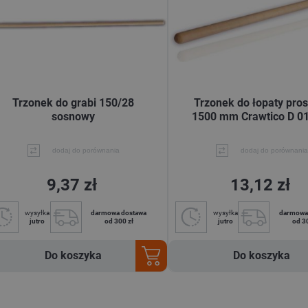
Trzonek do grabi 150/28
Trzonek do łopaty pros
sosnowy
1500 mm Crawtico D 0
dodaj do porównania
dodaj do porównania
9,37 zł
13,12 zł
wysyłka
darmowa dostawa
wysyłka
darmowa
jutro
od 300 zł
jutro
od 3
Do koszyka
Do koszyka