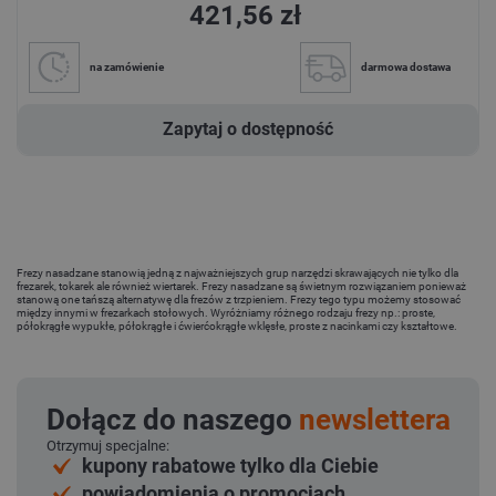
421,56 zł
na zamówienie
darmowa dostawa
Zapytaj o dostępność
Frezy nasadzane stanowią jedną z najważniejszych grup narzędzi skrawających nie tylko dla
frezarek, tokarek ale również wiertarek. Frezy nasadzane są świetnym rozwiązaniem ponieważ
stanową one tańszą alternatywę dla frezów z trzpieniem. Frezy tego typu możemy stosować
między innymi w frezarkach stołowych. Wyróżniamy różnego rodzaju frezy np.: proste,
półokrągłe wypukłe, półokrągłe i ćwierćokrągłe wklęsłe, proste z nacinkami czy kształtowe.
Dołącz do naszego
newslettera
Otrzymuj specjalne:
kupony rabatowe tylko dla Ciebie
powiadomienia o promocjach