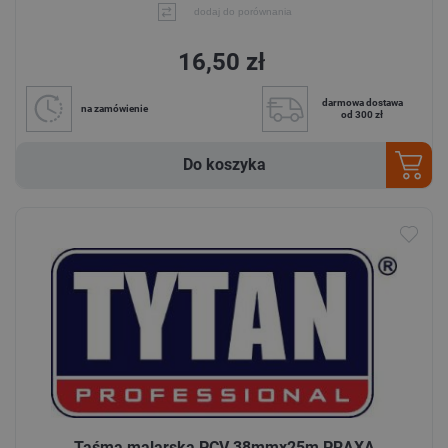
dodaj do porównania
16,50 zł
darmowa dostawa
na zamówienie
od 300 zł
Do koszyka
Taśma malarska PCV 38mmx25m PRAXA