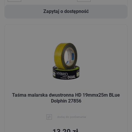
Zapytaj o dostępność
Taśma malarska dwustronna HD 19mmx25m BLue
Dolphin 27856
dodaj do porównania
13,20 zł