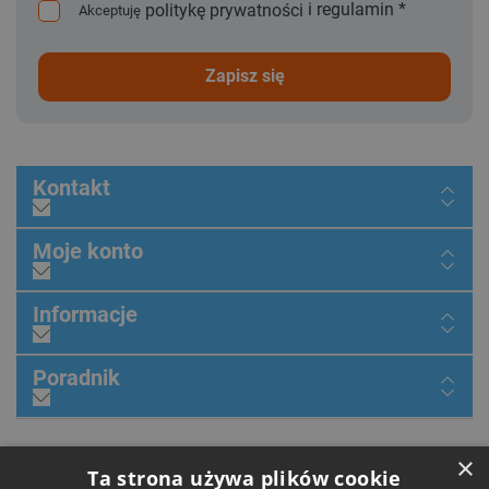
i
regulamin
*
politykę prywatności
Akceptuję
zapisz się
Kontakt
Moje konto
Informacje
Poradnik
×
Dołącz do nas
Ta strona używa plików cookie