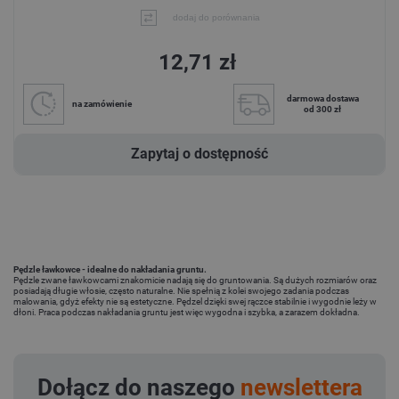
dodaj do porównania
12,71 zł
darmowa dostawa
na zamówienie
od 300 zł
Zapytaj o dostępność
Pędzle ławkowce - idealne do nakładania gruntu.
Pędzle zwane ławkowcami znakomicie nadają się do gruntowania. Są dużych rozmiarów oraz
posiadają długie włosie, często naturalne. Nie spełnią z kolei swojego zadania podczas
malowania, gdyż efekty nie są estetyczne. Pędzel dzięki swej rączce stabilnie i wygodnie leży w
dłoni. Praca podczas nakładania gruntu jest więc wygodna i szybka, a zarazem dokładna.
Dołącz do naszego
newslettera