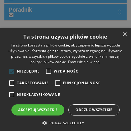
Poradnik
×
Dołącz do nas
Ta strona używa plików cookie
Ta strona korzysta z plików cookie, aby zapewnić lepszą wygodę
użytkowania. Korzystając z tej strony, wyrażasz zgodę na używanie
przez nas wszystkich plików cookie zgodnie z warunkami naszej
Płatności
polityki plików cookie.
Dowiedz się więcej
NIEZBĘDNE
WYDAJNOŚĆ
Dostawa
TARGETOWANIE
FUNKCJONALNOŚĆ
NIESKLASYFIKOWANE
Opinie
AKCEPTUJ WSZYSTKIE
ODRZUĆ WSZYSTKIE
Copyright © 2026 HIT Narzędzia. Wszelkie prawa zastrzeżone.
POKAŻ SZCZEGÓŁY
Strony i sklepy internetowe: