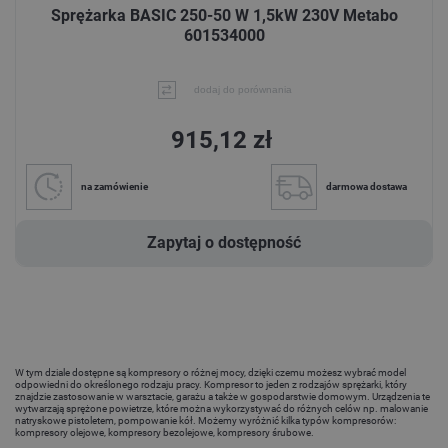
Sprężarka BASIC 250-50 W 1,5kW 230V Metabo
601534000
dodaj do porównania
915,12 zł
na zamówienie
darmowa dostawa
Zapytaj o dostępność
W tym dziale dostępne są kompresory o różnej mocy, dzięki czemu możesz wybrać model
odpowiedni do określonego rodzaju pracy. Kompresor to jeden z rodzajów sprężarki, który
znajdzie zastosowanie w warsztacie, garażu a także w gospodarstwie domowym. Urządzenia te
wytwarzają sprężone powietrze, które można wykorzystywać do różnych celów np. malowanie
natryskowe pistoletem, pompowanie kół. Możemy wyróżnić kilka typów kompresorów:
kompresory olejowe, kompresory bezolejowe, kompresory śrubowe.