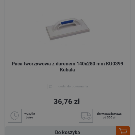
Paca tworzywowa z durenem 140x280 mm KU0399
Kubala
dodaj do porównania
36,76 zł
wysyłka
darmowa dostawa
jutro
od 300 zł
Do koszyka