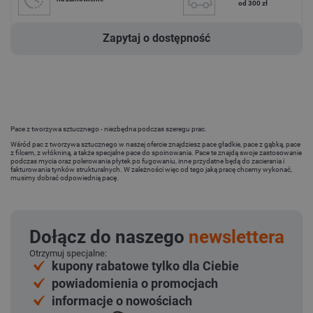
od 300 zł
Zapytaj o dostępność
Pace z tworzywa sztucznego - niezbędna podczas szeregu prac.
Wśród pac z tworzywa sztucznego w naszej ofercie znajdziesz pace gładkie, pace z gąbką, pace
z filcem, z włókniną, a także specjalne pace do spoinowania. Pace te znajdą swoje zastosowanie
podczas mycia oraz polerowania płytek po fugowaniu, inne przydatne będą do zacierania i
fakturowania tynków strukturalnych. W zależności więc od tego jaką pracę chcemy wykonać,
musimy dobrać odpowiednią pacę.
Dołącz do naszego
newslettera
Otrzymuj specjalne:
kupony rabatowe tylko dla Ciebie
powiadomienia o promocjach
informacje o nowościach