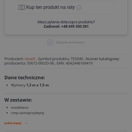
Kup ten produkt
na raty
Masz pytania dotyczące produktu?
Zadzwoń: +48 695 350 281
dodaj do porównania
Producent:
tesa®
,
Symbol produktu:
TES040
,
Numer katalogowy
producenta:
55672-00020-06
,
EAN:
4042448169419
Dane techniczne:
Wymiary
1,3 m x 1,5 m
W zestawie:
moskitiera
rzep samoprzylepny
pokaż więcej