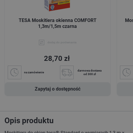
TESA Moskitiera okienna COMFORT
Mos
1,3m/1,5m czarna
dodaj do porównania
28,70 zł
darmowa dostawa
na zamówienie
od 300 zł
Zapytaj o dostępność
Opis produktu
Moskitiera do okien tesa® Standard o wymiarach 1,3 m x