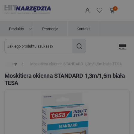
0
Produkty
Promocje
Kontakt
Menu
Moskitiery
Moskitiera okienna STANDARD 1,3m/1,5m biała TESA
Moskitiera okienna STANDARD 1,3m/1,5m biała
TESA