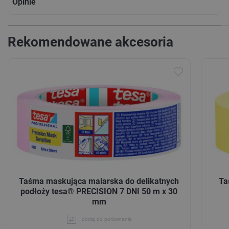
Opinie
Rekomendowane akcesoria
Taśma maskująca malarska do delikatnych
Ta
podłoży tesa® PRECISION 7 DNI 50 m x 30
mm
dodaj do porównania