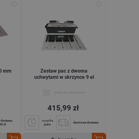
00 mm
Zestaw pac z dwoma
uchwytami w skrzynce 9 el
dodaj do porównania
415,99 zł
 dostawa
wysyłka
darmowa dostawa
00 zł
jutro