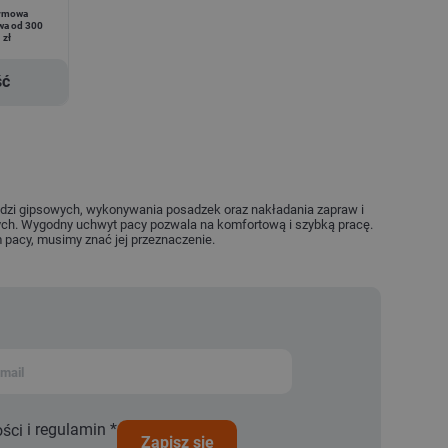
rmowa
wa od 300
zł
ść
ładzi gipsowych, wykonywania posadzek oraz nakładania zapraw i
wych. Wygodny uchwyt pacy pozwala na komfortową i szybką pracę.
 pacy, musimy znać jej przeznaczenie.
i
regulamin
*
ości
zapisz się