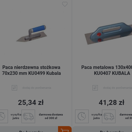
Paca nierdzewna stożkowa
Paca metalowa 130x4
70x230 mm KU0499 Kubala
KU0407 KUBALA
dodaj do porównania
dodaj do porównania
25,34 zł
41,28 zł
wysyłka
darmowa dostawa
wysyłka
darmowa
jutro
od 300 zł
jutro
od 3