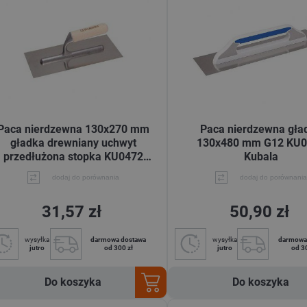
Paca nierdzewna 130x270 mm
Paca nierdzewna gła
gładka drewniany uchwyt
130x480 mm G12 KU0
przedłużona stopka KU0472
Kubala
Kubala
dodaj do porównania
dodaj do porównania
31,57 zł
50,90 zł
wysyłka
darmowa dostawa
wysyłka
darmowa
jutro
od 300 zł
jutro
od 3
Do koszyka
Do koszyka