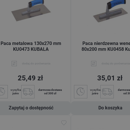
Paca metalowa 130x270 mm
Paca nierdzewna wen
KU0473 KUBALA
80x200 mm KU0458 Ku
dodaj do porównania
dodaj do porównania
25,49 zł
35,01 zł
wysyłka
darmowa dostawa
wysyłka
darmowa
jutro
od 300 zł
jutro
od 3
Zapytaj o dostępność
Do koszyka