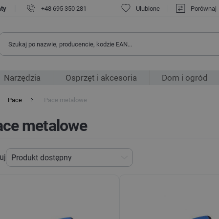
|
aty
+48 695 350 281
Ulubione
Porównaj
Narzędzia
Osprzęt i akcesoria
Dom i ogród
Pace
Pace metalowe
ace metalowe
uj