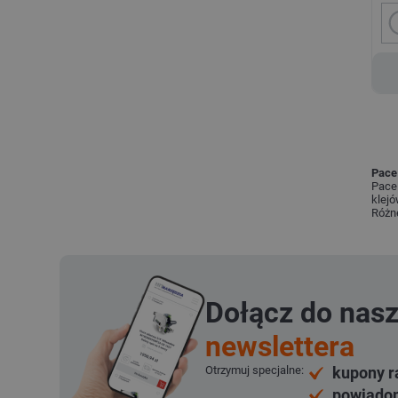
Pace
Pace 
klejó
Różne
Dołącz do nas
newslettera
Otrzymuj specjalne:
kupony r
powiadom