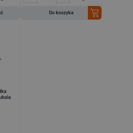
ść
Do koszyka
dka
ubala