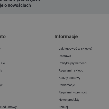
je o nowościach
nto
Informacje
o
Jak kupować w sklepie?
e
Dostawa
 się
Polityka prywatności
ia
Regulamin sklepu
Koszty dostawy
yk
Reklamacje
Regulaminy promocji
Nowe produkty
ie od umowy
Szukaj