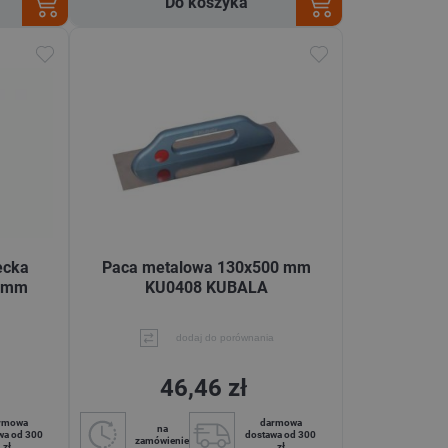
Do koszyka
ecka
Paca metalowa 130x500 mm
0 mm
KU0408 KUBALA
dodaj do porównania
46,46 zł
rmowa
darmowa
na
wa od 300
dostawa od 300
zamówienie
zł
zł