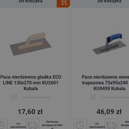
Do koszyka
Do koszyka
Paca nierdzewna gładka ECO
Paca nierdzewna wen
LINE 130x270 mm KU2601
trapezowa 75x95x24
Kubala
KU0459 Kubala
dodaj do porównania
dodaj do porównania
17,60 zł
46,09 zł
darmowa
da
na
na
dostawa od 300
dosta
zamówienie
zamówienie
zł