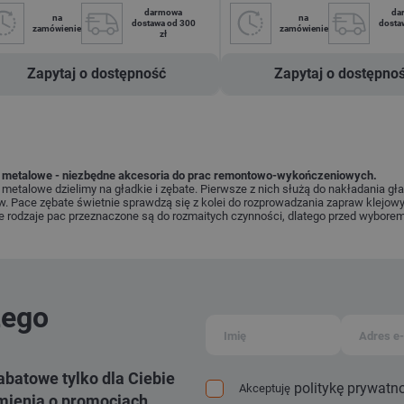
darmowa
da
na
na
dostawa od 300
dosta
zamówienie
zamówienie
zł
Zapytaj o dostępność
Zapytaj o dostępno
 metalowe - niezbędne akcesoria do prac remontowo-wykończeniowych.
metalowe dzielimy na gładkie i zębate. Pierwsze z nich służą do nakładania g
w. Pace zębate świetnie sprawdzą się z kolei do rozprowadzania zapraw klejo
 rodzaje pac przeznaczone są do rozmaitych czynności, dlatego przed wyborem
zego
abatowe tylko dla Ciebie
politykę prywatn
Akceptuję
ienia o promocjach