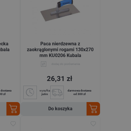
ecka
Paca nierdzewna z
bala
zaokrąglonymi rogami 130x270
mm KU0206 Kubala
dodaj do porównania
26,31 zł
 dostawa
wysyłka
darmowa dostawa
00 zł
jutro
od 300 zł
Do koszyka