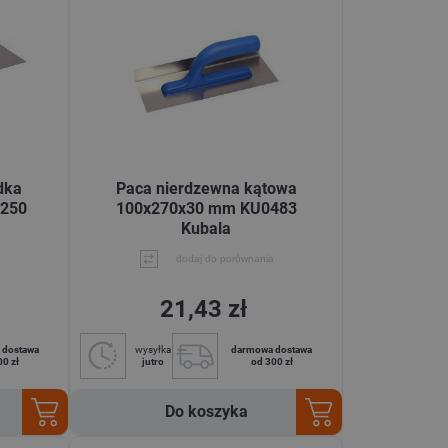
dka
Paca nierdzewna kątowa
250
100x270x30 mm KU0483
Kubala
dodaj do porównania
21,43 zł
 dostawa
wysyłka
darmowa dostawa
00 zł
jutro
od 300 zł
Do koszyka