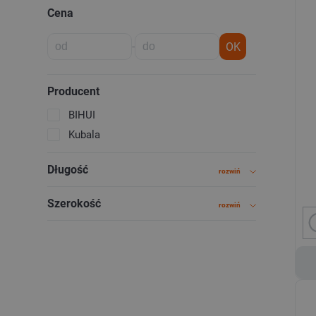
Cena
-
OK
Producent
BIHUI
Kubala
Długość
rozwiń
Szerokość
rozwiń