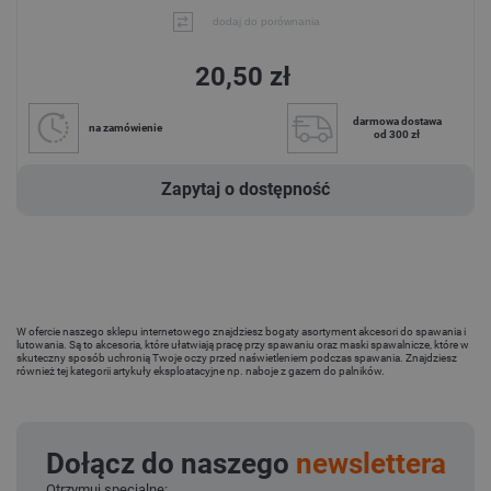
dodaj do porównania
20,50 zł
darmowa dostawa
na zamówienie
od 300 zł
Zapytaj o dostępność
W ofercie naszego sklepu internetowego znajdziesz bogaty asortyment akcesori do spawania i
lutowania. Są to akcesoria, które ułatwiają pracę przy spawaniu oraz maski spawalnicze, które w
skuteczny sposób uchronią Twoje oczy przed naświetleniem podczas spawania. Znajdziesz
również tej kategorii artykuły eksploatacyjne np. naboje z gazem do palników.
Dołącz do naszego
newslettera
Otrzymuj specjalne: