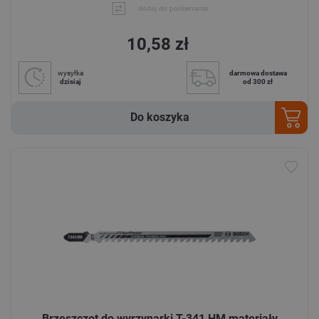
dodaj do porównania
10,58 zł
wysyłka
darmowa dostawa
dzisiaj
od 300 zł
Do koszyka
Brzeszczot do wyrzynarki T-341 HM materiały