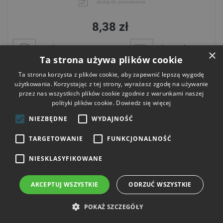
dodaj do porównania
8,38 zł
wysyłka
darmowa dostawa
×
dzisiaj
od 300 zł
Ta strona używa plików cookie
Ta strona korzysta z plików cookie, aby zapewnić lepszą wygodę
Do koszyka
użytkowania. Korzystając z tej strony, wyrażasz zgodę na używanie
przez nas wszystkich plików cookie zgodnie z warunkami naszej
polityki plików cookie.
Dowiedz się więcej
NIEZBĘDNE
WYDAJNOŚĆ
TARGETOWANIE
FUNKCJONALNOŚĆ
NIESKLASYFIKOWANE
AKCEPTUJ WSZYSTKIE
ODRZUĆ WSZYSTKIE
POKAŻ SZCZEGÓŁY
Festool Brzeszczot do wyrzynarki R 54 G Riff