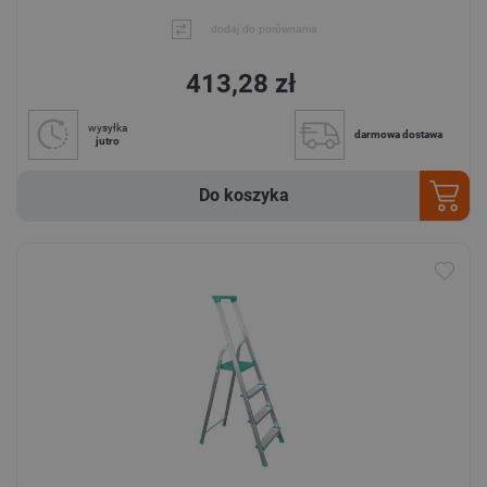
dodaj do porównania
413,28 zł
wysyłka
darmowa dostawa
jutro
Do koszyka