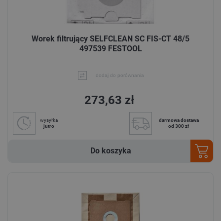
Worek filtrujący SELFCLEAN SC FIS-CT 48/5
497539 FESTOOL
dodaj do porównania
273,63 zł
wysyłka
darmowa dostawa
jutro
od 300 zł
Do koszyka