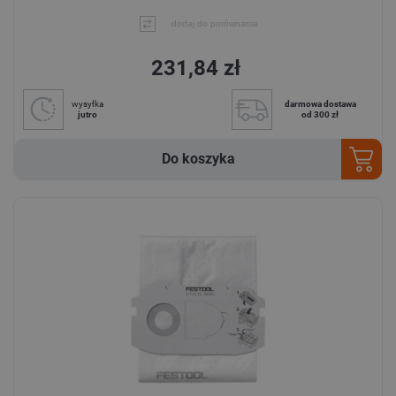
dodaj do porównania
231,84 zł
wysyłka
darmowa dostawa
jutro
od 300 zł
Do koszyka