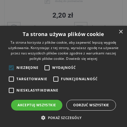
dodaj do porównania
2,20 zł
wysyłka
darmowa dostawa
×
w poniedziałek
od 300 zł
Ta strona używa plików cookie
Ta strona korzysta z plików cookie, aby zapewnić lepszą wygodę
Do koszyka
użytkowania. Korzystając z tej strony, wyrażasz zgodę na używanie
przez nas wszystkich plików cookie zgodnie z warunkami naszej
polityki plików cookie.
Dowiedz się więcej
NIEZBĘDNE
WYDAJNOŚĆ
TARGETOWANIE
FUNKCJONALNOŚĆ
NIESKLASYFIKOWANE
AKCEPTUJ WSZYSTKIE
ODRZUĆ WSZYSTKIE
POKAŻ SZCZEGÓŁY
Linka polipropylenowa PP 16 mm SPLOT