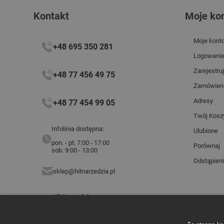
Kontakt
Moje ko
Moje kont
+48 695 350 281
Logowani
Zarejestruj
+48 77 456 49 75
Zamówien
Adresy
+48 77 454 99 05
Twój Kosz
Infolinia dostępna:
Ulubione
pon. - pt. 7:00 - 17:00
Porównaj
sob. 9:00 - 13:00
Odstąpien
sklep@hitnarzedzia.pl
Hit Narzędzia
ul. Budowlanych 2
45-005 Opole
NIP: 7543360203