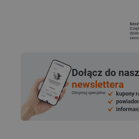
Szczy
Dzięk
dział
zaosz
Dołącz do nas
newslettera
Otrzymuj specjalne:
kupony r
powiadom
informac