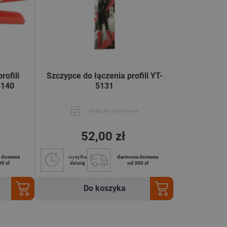
rofili
Szczypce do łączenia profili YT-
5140
5131
dodaj do porównania
52,00 zł
 dostawa
wysyłka
darmowa dostawa
00 zł
dzisiaj
od 300 zł
Do koszyka