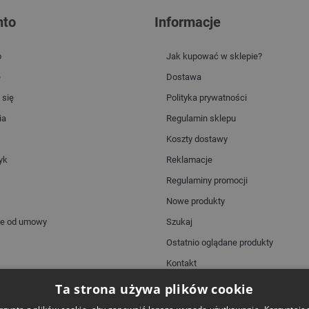
nto
Informacje
o
Jak kupować w sklepie?
e
Dostawa
 się
Polityka prywatności
ia
Regulamin sklepu
Koszty dostawy
yk
Reklamacje
Regulaminy promocji
Nowe produkty
ie od umowy
Szukaj
Ostatnio oglądane produkty
Kontakt
Mapa strony
Ta strona używa plików cookie