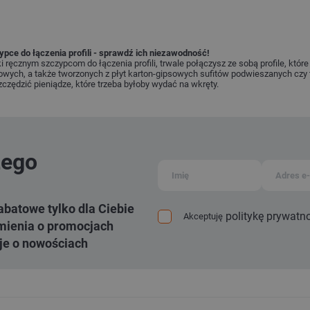
pce do łączenia profili - sprawdź ich niezawodność!
i ręcznym szczypcom do łączenia profili, trwale połączysz ze sobą profile, kt
owych, a także tworzonych z płyt karton-gipsowych sufitów podwieszanych czy t
czędzić pieniądze, które trzeba byłoby wydać na wkręty.
zego
abatowe tylko dla Ciebie
politykę prywatn
Akceptuję
ienia o promocjach
je o nowościach