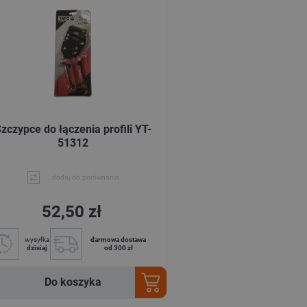
zczypce do łączenia profili YT-
51312
dodaj do porównania
52,50 zł
wysyłka
darmowa dostawa
dzisiaj
od 300 zł
Do koszyka