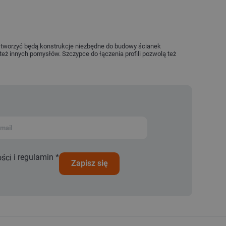
óre tworzyć będą konstrukcje niezbędne do budowy ścianek
eż innych pomysłów. Szczypce do łączenia profili pozwolą też
i
regulamin
*
ości
zapisz się