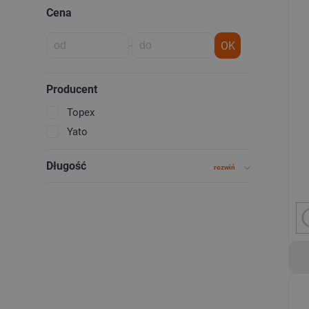
Cena
-
OK
Producent
Topex
Yato
Długość
rozwiń