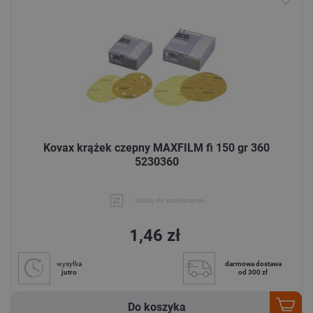
Kovax krążek czepny MAXFILM fi 150 gr 360
5230360
dodaj do porównania
1,46 zł
wysyłka
darmowa dostawa
jutro
od 300 zł
Do koszyka