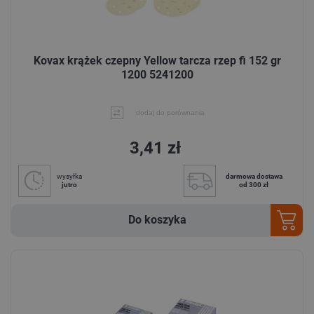
Kovax krążek czepny Yellow tarcza rzep fi 152 gr
1200 5241200
dodaj do porównania
3,41 zł
wysyłka
darmowa dostawa
jutro
od 300 zł
Do koszyka