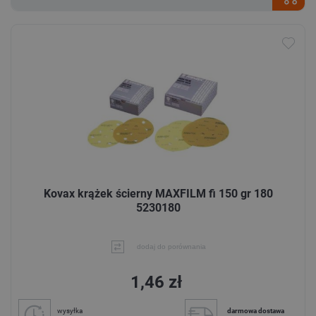
Kovax krążek ścierny MAXFILM fi 150 gr 180
5230180
dodaj do porównania
1,46 zł
wysyłka
darmowa dostawa