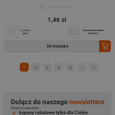
dodaj do porównania
1,46 zł
wysyłka
darmowa dostawa
jutro
od 300 zł
Do koszyka
1
2
3
4
5
Dołącz do naszego
newslettera
Otrzymuj specjalne:
kupony rabatowe tylko dla Ciebie