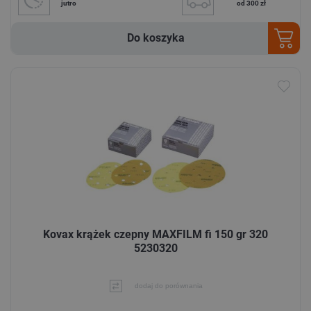
jutro
od 300 zł
Do koszyka
Kovax krążek czepny MAXFILM fi 150 gr 320
5230320
dodaj do porównania