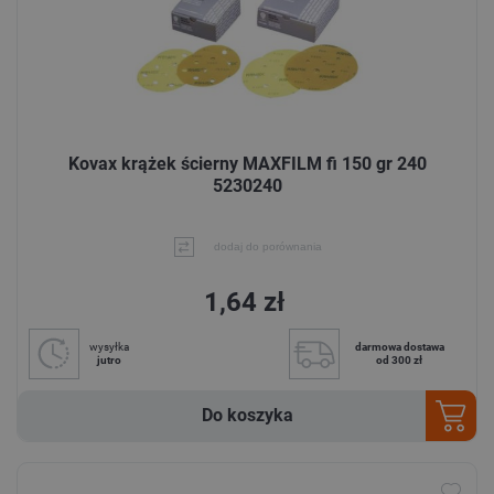
Kovax krążek ścierny MAXFILM fi 150 gr 240
5230240
dodaj do porównania
1,64 zł
wysyłka
darmowa dostawa
jutro
od 300 zł
Do koszyka