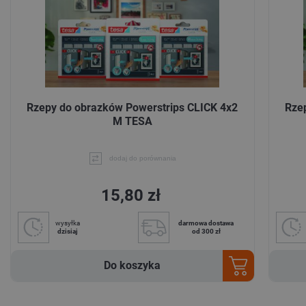
Rzepy do obrazków Powerstrips CLICK 4x2
Rze
M TESA
dodaj do porównania
15,80 zł
wysyłka
darmowa dostawa
dzisiaj
od 300 zł
Do koszyka