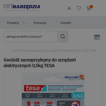
0
Produkty
Promocje
Kontakt
Menu
ne
Gwóźdź samoprzylepny do urządzeń elektrycznych 0,5kg TESA
Gwóźdź samoprzylepny do urządzeń
elektrycznych 0,5kg TESA