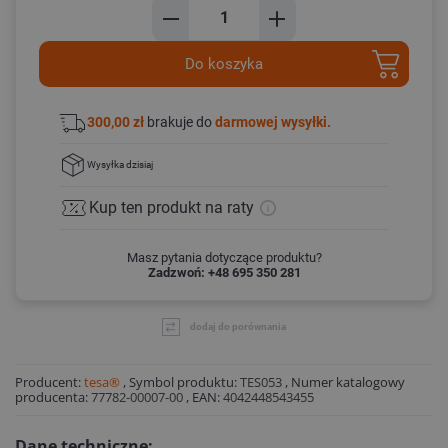
Do koszyka
300,00 zł
brakuje do
darmowej wysyłki.
Wysyłka
dzisiaj
Kup ten produkt
na raty
Masz pytania dotyczące produktu?
Zadzwoń: +48 695 350 281
dodaj do porównania
Producent:
tesa®
,
Symbol produktu:
TES053
,
Numer katalogowy
producenta:
77782-00007-00
,
EAN:
4042448543455
Dane techniczne: