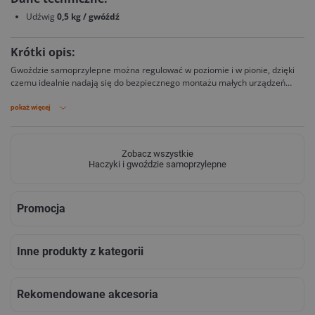
Udźwig
0,5 kg / gwóźdź
Krótki opis:
Gwoździe samoprzylepne można regulować w poziomie i w pionie, dzięki
czemu idealnie nadają się do bezpiecznego montażu małych urządzeń
elektrycznych, np. Routerów Wi-Fi, na tapetach i gipsie. Usuwalne bez
śladu, z możliwością wielokrotnego użytku.
pokaż więcej
Zobacz wszystkie
Haczyki i gwoździe samoprzylepne
Promocja
Inne produkty z kategorii
Rekomendowane akcesoria