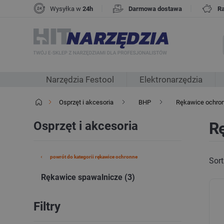
|
|
Wysyłka w
24h
Darmowa dostawa
R
Narzędzia Festool
Elektronarzędzia
Osprzęt i akcesoria
BHP
Rękawice ochro
Osprzęt i akcesoria
R
powrót do kategorii rękawice ochronne
Sort
Rękawice spawalnicze (3)
Filtry