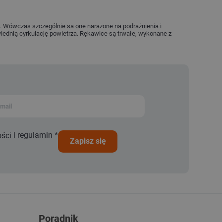
 Wówczas szczególnie sa one narazone na podrażnienia i
ednią cyrkulację powietrza. Rękawice są trwałe, wykonane z
i
regulamin
*
ości
zapisz się
Poradnik