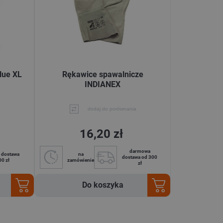
lue XL
Rękawice spawalnicze
INDIANEX
dodaj do porównania
16,20 zł
darmowa
 dostawa
na
dostawa od 300
00 zł
zamówienie
zł
Do koszyka