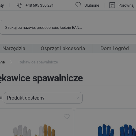
|
aty
+48 695 350 281
Ulubione
Porównaj
Narzędzia
Osprzęt i akcesoria
Dom i ogród
nne
Rękawice spawalnicze
ękawice spawalnicze
uj