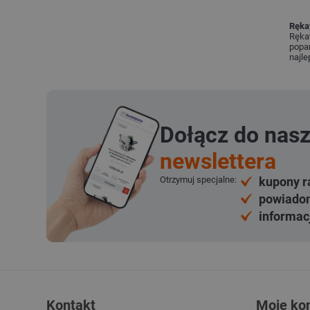
Ręka
Ręka
popa
najle
Dołącz do nas
newslettera
Otrzymuj specjalne:
kupony r
powiadom
informac
Kontakt
Moje ko