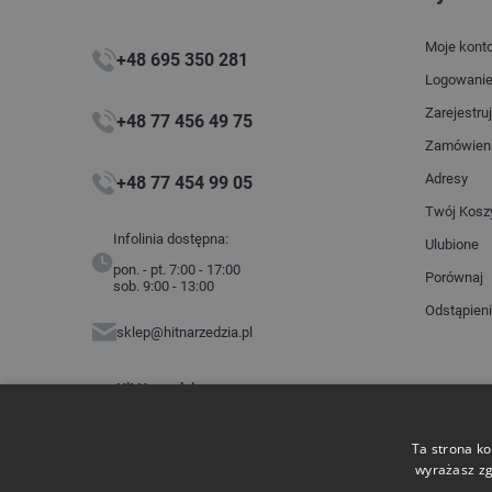
Moje kont
+48 695 350 281
Logowani
Zarejestruj
+48 77 456 49 75
Zamówien
Adresy
+48 77 454 99 05
Twój Kosz
Infolinia dostępna:
Ulubione
pon. - pt. 7:00 - 17:00
Porównaj
sob. 9:00 - 13:00
Odstąpien
sklep@hitnarzedzia.pl
Hit Narzędzia
ul. Budowlanych 2
45-005 Opole
NIP: 7543360203
Ta strona ko
wyrażasz zg