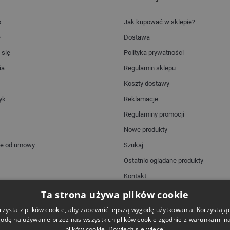
o
Jak kupować w sklepie?
e
Dostawa
 się
Polityka prywatności
ia
Regulamin sklepu
Koszty dostawy
yk
Reklamacje
Regulaminy promocji
Nowe produkty
ie od umowy
Szukaj
Ostatnio oglądane produkty
Kontakt
Mapa strony
Ta strona używa plików cookie
rzysta z plików cookie, aby zapewnić lepszą wygodę użytkowania. Korzystając 
odę na używanie przez nas wszystkich plików cookie zgodnie z warunkami nas
plików cookie.
Dowiedz się więcej