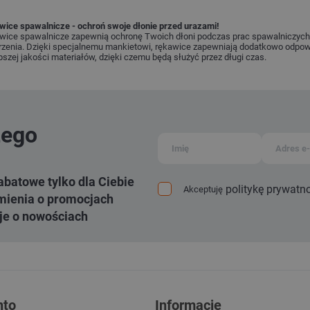
wice spawalnicze - ochroń swoje dłonie przed urazami!
wice spawalnicze zapewnią ochronę Twoich dłoni podczas prac spawalniczych.
rzenia. Dzięki specjalnemu mankietowi, rękawice zapewniają dodatkowo odpowi
pszej jakości materiałów, dzięki czemu będą służyć przez długi czas.
zego
abatowe tylko dla Ciebie
politykę prywatn
Akceptuję
ienia o promocjach
je o nowościach
nto
Informacje