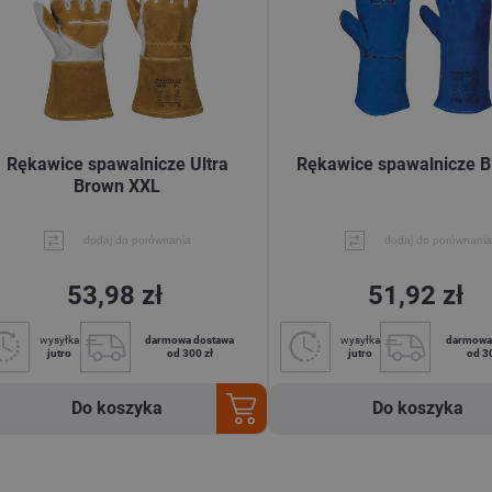
Rękawice spawalnicze Ultra
Rękawice spawalnicze B
Brown XXL
dodaj do porównania
dodaj do porównania
53,98 zł
51,92 zł
wysyłka
darmowa dostawa
wysyłka
darmowa
jutro
od 300 zł
jutro
od 3
Do koszyka
Do koszyka