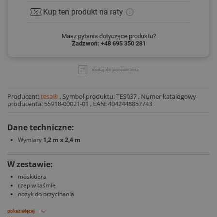
Kup ten produkt
na raty
Masz pytania dotyczące produktu?
Zadzwoń: +48 695 350 281
dodaj do porównania
Producent:
tesa®
,
Symbol produktu:
TES037
,
Numer katalogowy
producenta:
55918-00021-01
,
EAN:
4042448857743
Dane techniczne:
Wymiary
1,2 m x 2,4 m
W zestawie:
moskitiera
rzep w taśmie
nożyk do przycinania
pokaż więcej