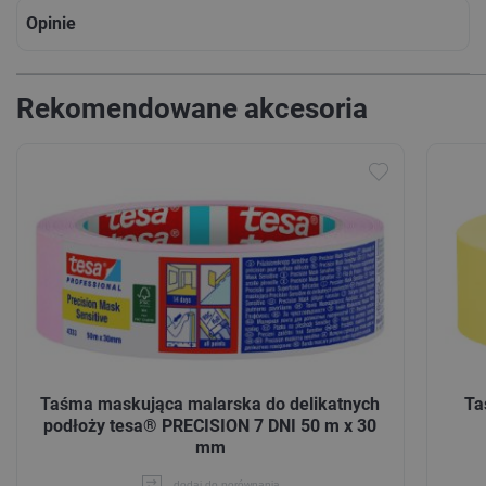
Opinie
Rekomendowane akcesoria
Taśma maskująca malarska do delikatnych
Ta
podłoży tesa® PRECISION 7 DNI 50 m x 30
mm
dodaj do porównania