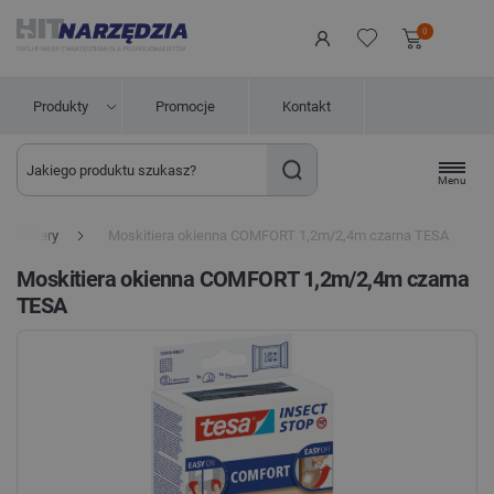
0
Produkty
Promocje
Kontakt
Menu
oskitiery
Moskitiera okienna COMFORT 1,2m/2,4m czarna TESA
Moskitiera okienna COMFORT 1,2m/2,4m czarna
TESA