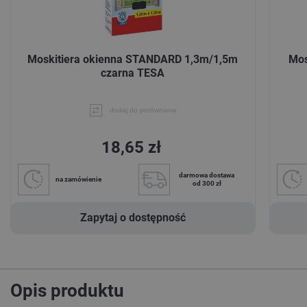
Moskitiera okienna STANDARD 1,3m/1,5m
Mos
czarna TESA
dodaj do porównania
18,65 zł
darmowa dostawa
na zamówienie
od 300 zł
Zapytaj o dostępność
Opis produktu