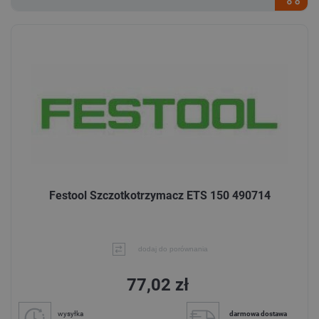
Festool Szczotkotrzymacz ETS 150 490714
dodaj do porównania
77,02 zł
wysyłka
darmowa dostawa