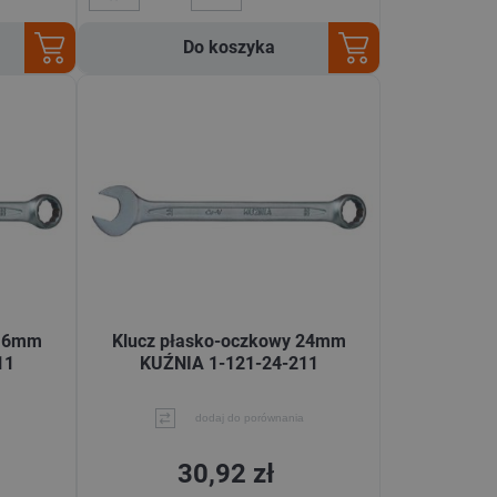
Do koszyka
 16mm
Klucz płasko-oczkowy 24mm
11
KUŹNIA 1-121-24-211
dodaj do porównania
30,92 zł