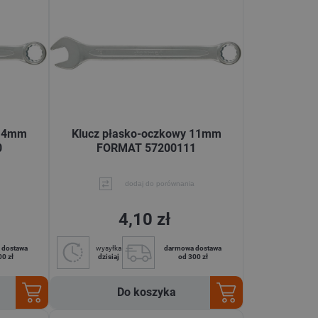
 14mm
Klucz płasko-oczkowy 11mm
0
FORMAT 57200111
dodaj do porównania
4,10 zł
 dostawa
wysyłka
darmowa dostawa
00 zł
dzisiaj
od 300 zł
Do koszyka