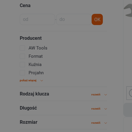
Cena
-
OK
Producent
AW Tools
Format
Kuźnia
Projahn
pokaż więcej
Rodzaj klucza
rozwiń
Długość
rozwiń
Rozmiar
rozwiń