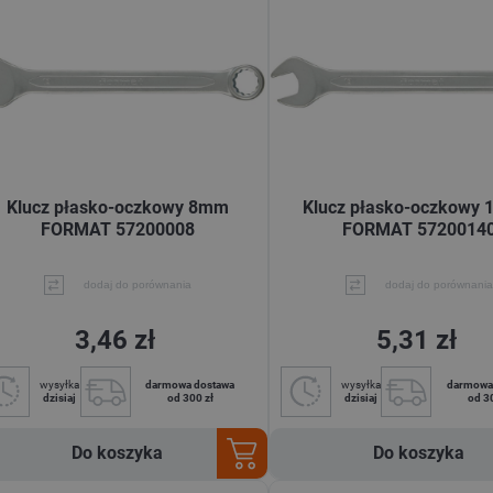
Klucz płasko-oczkowy 8mm
Klucz płasko-oczkowy
FORMAT 57200008
FORMAT 5720014
dodaj do porównania
dodaj do porównania
3,46 zł
5,31 zł
wysyłka
darmowa dostawa
wysyłka
darmowa
dzisiaj
od 300 zł
dzisiaj
od 3
Do koszyka
Do koszyka