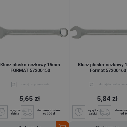
Klucz płasko-oczkowy 15mm
Klucz płasko-oczkowy
FORMAT 57200150
Format 57200160
dodaj do porównania
dodaj do porównania
5,65 zł
5,84 zł
wysyłka
darmowa dostawa
wysyłka
darmowa
dzisiaj
od 300 zł
dzisiaj
od 3