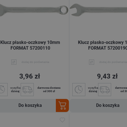
Klucz płasko-oczkowy 10mm
Klucz płasko-oczkowy
FORMAT 57200110
FORMAT 5720019
dodaj do porównania
dodaj do porównania
3,96 zł
9,43 zł
wysyłka
darmowa dostawa
wysyłka
darmowa
dzisiaj
od 300 zł
dzisiaj
od 3
Do koszyka
Do koszyka