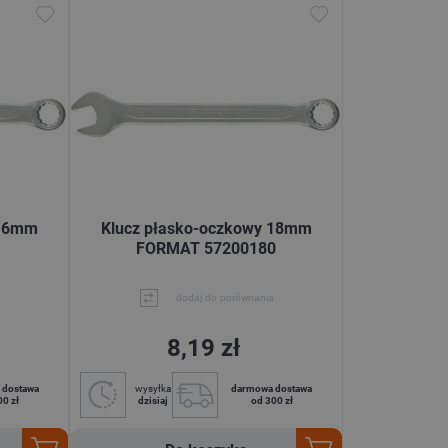
 16mm
Klucz płasko-oczkowy 18mm
FORMAT 57200180
dodaj do porównania
8,19 zł
 dostawa
wysyłka
darmowa dostawa
00 zł
dzisiaj
od 300 zł