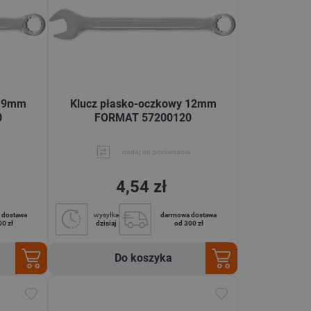
 19mm
Klucz płasko-oczkowy 12mm
0
FORMAT 57200120
dodaj do porównania
4,54 zł
 dostawa
wysyłka
darmowa dostawa
00 zł
dzisiaj
od 300 zł
Do koszyka