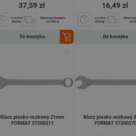
37,59 zł
16,49 zł
wysyłka
darmowa dostawa
wysyłka
darmowa
dzisiaj
od 300 zł
dzisiaj
od 3
Do koszyka
Do koszyka
Klucz płasko-oczkowy 21mm
Klucz płasko-oczkowy
FORMAT 57200211
FORMAT 5720027