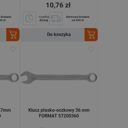
10,76 zł
 dostawa
wysyłka
darmowa dostawa
00 zł
dzisiaj
od 300 zł
Do koszyka
 27mm
Klucz płasko-oczkowy 36 mm
0
FORMAT 57200360