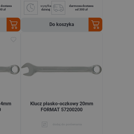
 dostawa
wysyłka
darmowa dostawa
00 zł
dzisiaj
od 300 zł
Do koszyka
 24mm
Klucz płasko-oczkowy 20mm
0
FORMAT 57200200
dodaj do porównania