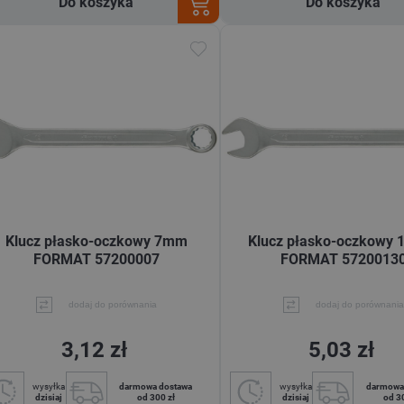
Do koszyka
Do koszyka
Klucz płasko-oczkowy 7mm
Klucz płasko-oczkowy
FORMAT 57200007
FORMAT 5720013
dodaj do porównania
dodaj do porównania
3,12 zł
5,03 zł
wysyłka
darmowa dostawa
wysyłka
darmowa
dzisiaj
od 300 zł
dzisiaj
od 3