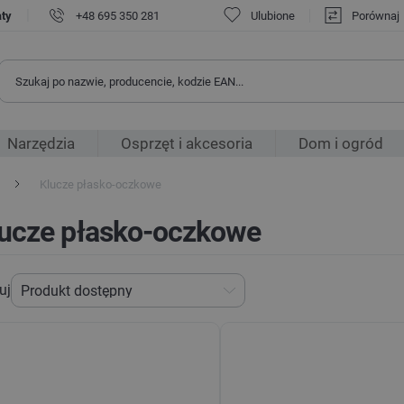
|
aty
+48 695 350 281
Ulubione
Porównaj
Narzędzia
Osprzęt i akcesoria
Dom i ogród
Klucze płasko-oczkowe
lucze płasko-oczkowe
uj