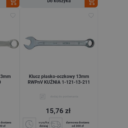
Do koszyka
 13mm
Klucz płasko-oczkowy 13mm
0
RWPnV KUŹNIA 1-121-13-211
dodaj do porównania
15,76 zł
 dostawa
wysyłka
darmowa dostawa
00 zł
dzisiaj
od 300 zł