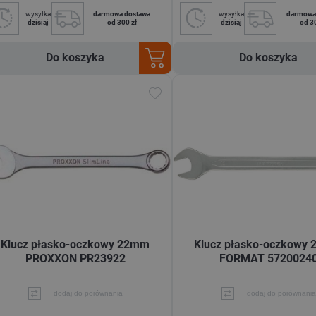
wysyłka
darmowa dostawa
wysyłka
darmowa
dzisiaj
od 300 zł
dzisiaj
od 3
Do koszyka
Do koszyka
Klucz płasko-oczkowy 22mm
Klucz płasko-oczkowy
PROXXON PR23922
FORMAT 5720024
dodaj do porównania
dodaj do porównania