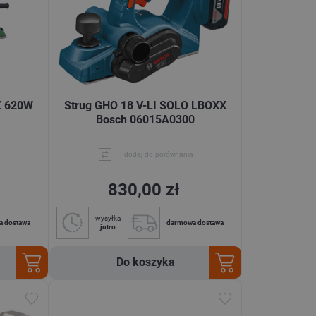
Z 620W
Strug GHO 18 V-LI SOLO LBOXX
Bosch 06015A0300
dodaj do porównania
830,00 zł
wysyłka
a dostawa
darmowa dostawa
jutro
Do koszyka