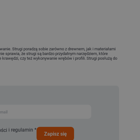
awanie. Strugi poradzą sobie zarówno z drewnem, jak i materiałami
ie sprawia, że strugi są bardzo przydatnym narzędziem, które
rawędzi, czy też wykonywanie wrębów i profili. Strugi posłużą do
i
regulamin
*
ości
zapisz się