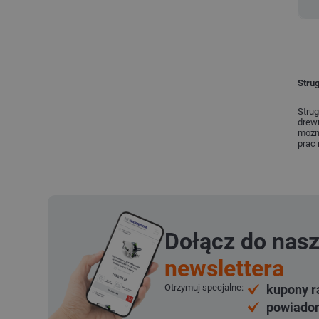
Stru
Strug
drewn
można
prac
Dołącz do nas
newslettera
Otrzymuj specjalne:
kupony r
powiadom