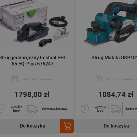
Strug jednoręczny Festool EHL
Strug Makita DKP18
65 EQ-Plus 576247
dodaj do porównania
dodaj do porównania
1798,00 zł
1084,74 zł
wysyłka
wysyłka
darmowa dostawa
darmow
jutro
jutro
Do koszyka
Do koszyka