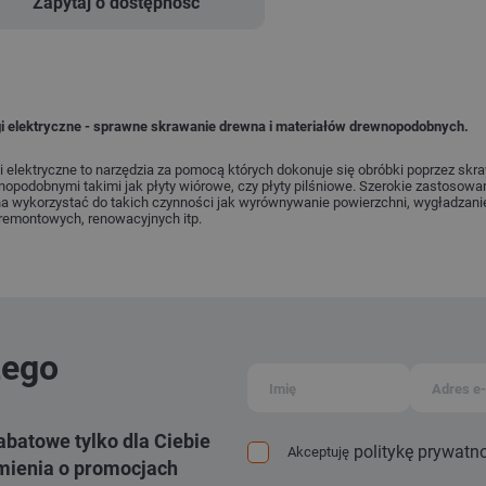
Zapytaj o dostępność
gi elektryczne - sprawne skrawanie drewna i materiałów drewnopodobnych.
i elektryczne to narzędzia za pomocą których dokonuje się obróbki poprzez skr
opodobnymi takimi jak płyty wiórowe, czy płyty pilśniowe. Szerokie zastosowan
 wykorzystać do takich czynności jak wyrównywanie powierzchni, wygładzanie k
 remontowych, renowacyjnych itp.
zego
abatowe tylko dla Ciebie
politykę prywatn
Akceptuję
ienia o promocjach