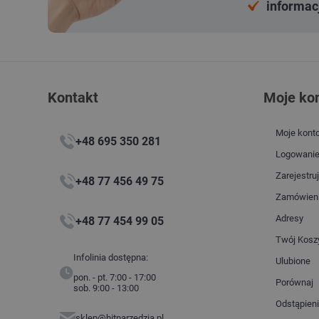
informac
Kontakt
Moje ko
Moje kont
+48 695 350 281
Logowani
Zarejestruj
+48 77 456 49 75
Zamówien
Adresy
+48 77 454 99 05
Twój Kosz
Infolinia dostępna:
Ulubione
pon. - pt. 7:00 - 17:00
Porównaj
sob. 9:00 - 13:00
Odstąpien
sklep@hitnarzedzia.pl