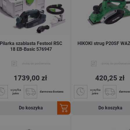
Pilarka szablasta Festool RSC
HIKOKI strug P20SF WA
18 EB-Basic 576947
dodaj do porównania
dodaj do porównania
1739,00 zł
420,25 zł
wysyłka
wysyłka
darmowa dostawa
darmow
jutro
jutro
Do koszyka
Do koszyka