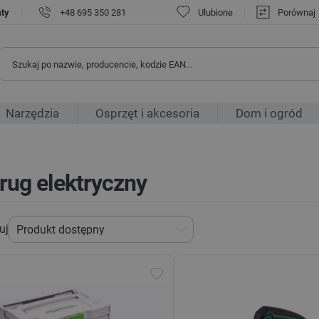
|
aty
+48 695 350 281
Ulubione
Porównaj
Narzędzia
Osprzęt i akcesoria
Dom i ogród
rug elektryczny
uj