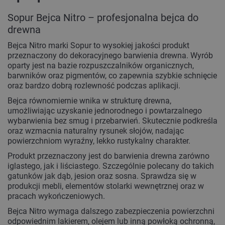
Sopur Bejca Nitro – profesjonalna bejca do
drewna
Bejca Nitro marki Sopur to wysokiej jakości produkt
przeznaczony do dekoracyjnego barwienia drewna. Wyrób
oparty jest na bazie rozpuszczalników organicznych,
barwników oraz pigmentów, co zapewnia szybkie schnięcie
oraz bardzo dobrą rozlewność podczas aplikacji.
Bejca równomiernie wnika w strukturę drewna,
umożliwiając uzyskanie jednorodnego i powtarzalnego
wybarwienia bez smug i przebarwień. Skutecznie podkreśla
oraz wzmacnia naturalny rysunek słojów, nadając
powierzchniom wyraźny, lekko rustykalny charakter.
Produkt przeznaczony jest do barwienia drewna zarówno
iglastego, jak i liściastego. Szczególnie polecany do takich
gatunków jak dąb, jesion oraz sosna. Sprawdza się w
produkcji mebli, elementów stolarki wewnętrznej oraz w
pracach wykończeniowych.
Bejca Nitro wymaga dalszego zabezpieczenia powierzchni
odpowiednim lakierem, olejem lub inną powłoką ochronną,