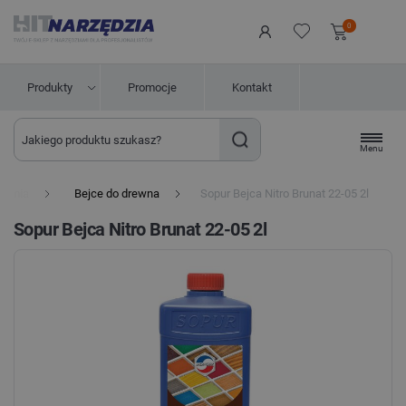
0
Produkty
Promocje
Kontakt
Menu
hemia
Bejce do drewna
Sopur Bejca Nitro Brunat 22-05 2l
Sopur Bejca Nitro Brunat 22-05 2l