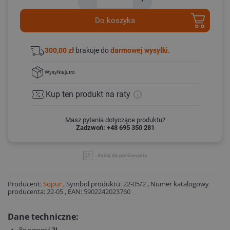
Do koszyka
300,00 zł
brakuje do
darmowej wysyłki.
Wysyłka
jutro
Kup ten produkt
na raty
Masz pytania dotyczące produktu?
Zadzwoń: +48 695 350 281
dodaj do porównania
Producent:
Sopur
,
Symbol produktu:
22-05/2
,
Numer katalogowy
producenta:
22-05
,
EAN:
5902242023760
Dane techniczne:
Pojemność
2l