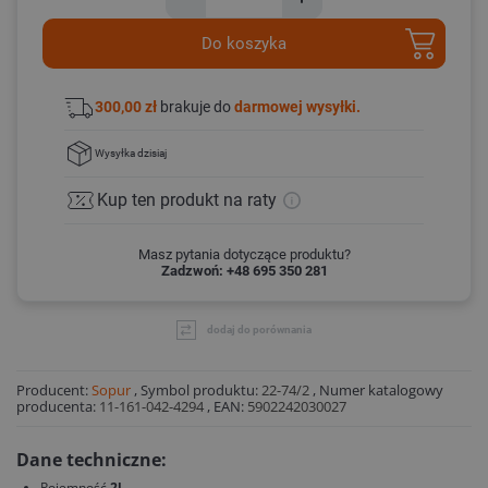
Do koszyka
300,00 zł
brakuje do
darmowej wysyłki.
Wysyłka
dzisiaj
Kup ten produkt
na raty
Masz pytania dotyczące produktu?
Zadzwoń: +48 695 350 281
dodaj do porównania
Producent:
Sopur
,
Symbol produktu:
22-74/2
,
Numer katalogowy
producenta:
11-161-042-4294
,
EAN:
5902242030027
Dane techniczne:
Pojemność
2l