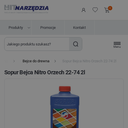
0
Produkty
Promocje
Kontakt
Menu
hemia
Bejce do drewna
Sopur Bejca Nitro Orzech 22-74 2l
Sopur Bejca Nitro Orzech 22-74 2l