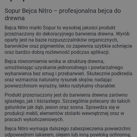
Sopur Bejca Nitro – profesjonalna bejca do
drewna
Bejca Nitro marki Sopur to wysokiej jakości produkt
przeznaczony do dekoracyjnego barwienia drewna. Wyrób
oparty jest na bazie rozpuszczalników organicznych,
barwników oraz pigmentów, co zapewnia szybkie schnięcie
oraz bardzo dobrą rozlewność podczas aplikacji.
Bejca równomiernie wnika w strukturę drewna,
umożliwiając uzyskanie jednorodnego i powtarzalnego
wybarwienia bez smug i przebarwień. Skutecznie podkreśla
oraz wzmacnia naturalny rysunek słojów, nadając
powierzchniom wyraźny, lekko rustykalny charakter.
Produkt przeznaczony jest do barwienia drewna zarówno
iglastego, jak i liściastego. Szczególnie polecany do takich
gatunków jak dąb, jesion oraz sosna. Sprawdza się w
produkcji mebli, elementów stolarki wewnętrznej oraz w
pracach wykończeniowych.
Bejca Nitro wymaga dalszego zabezpieczenia powierzchni
odpowiednim lakierem, olejem lub inną powłoką ochronną,