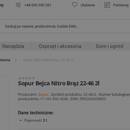
|
aty
+48 695 350 281
Ulubione
Porównaj
Narzędzia
Osprzęt i akcesoria
Dom i ogród
drewna
Sopur Bejca Nitro Brąz 22-46 2l
Sopur Bejca Nitro Brąz 22-46 2l
Producent:
Sopur
,
Symbol produktu:
22-46/2
,
Numer katalogow
producenta:
11-161-042-4246
,
EAN:
5902242026853
Dane techniczne:
Pojemność
2 l