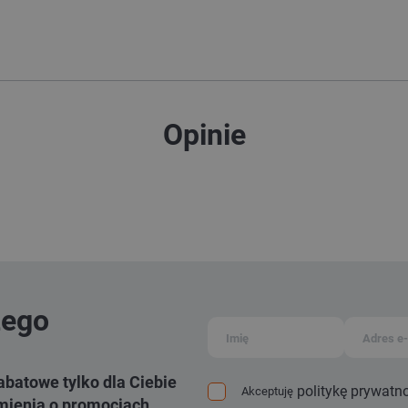
Opinie
zego
abatowe tylko dla Ciebie
politykę prywatn
Akceptuję
ienia o promocjach