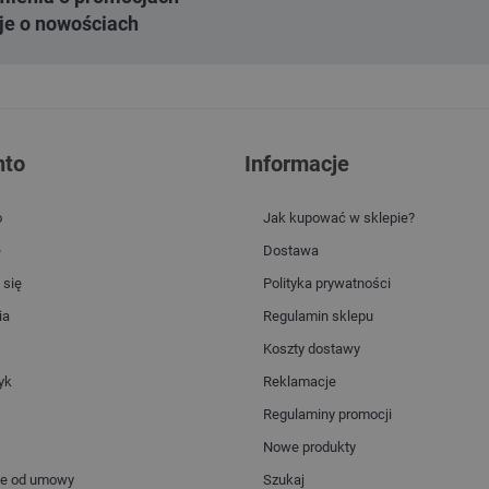
je o nowościach
nto
Informacje
o
Jak kupować w sklepie?
e
Dostawa
 się
Polityka prywatności
ia
Regulamin sklepu
Koszty dostawy
yk
Reklamacje
Regulaminy promocji
Nowe produkty
ie od umowy
Szukaj