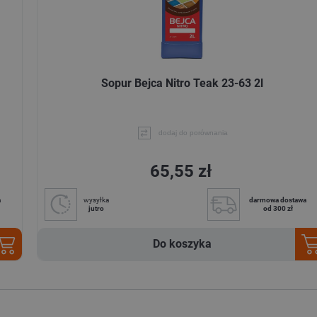
Sopur Bejca Nitro Teak 23-63 2l
dodaj do porównania
65,55 zł
a
wysyłka
darmowa dostawa
jutro
od 300 zł
Do koszyka