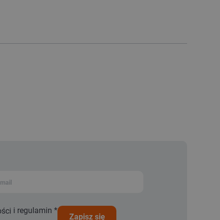
i
regulamin
*
ości
zapisz się