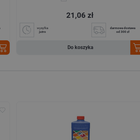
21,06 zł
a
wysyłka
darmowa dostawa
jutro
od 300 zł
Do koszyka