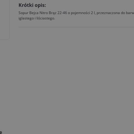
Krótki opis:
Sopur Bejca Nitro Brąz 22-46 o pojemności 2 l, przeznaczona do bar
iglastego i liściastego.
ie