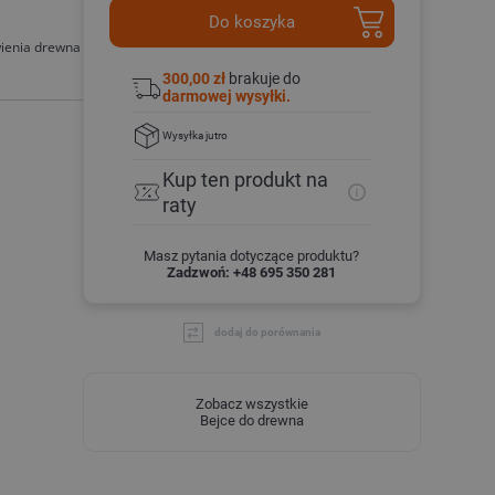
Do koszyka
wienia drewna
300,00 zł
brakuje do
darmowej wysyłki.
Wysyłka
jutro
Kup ten produkt
na
raty
Masz pytania dotyczące produktu?
Zadzwoń: +48 695 350 281
dodaj do porównania
Zobacz wszystkie
Bejce do drewna