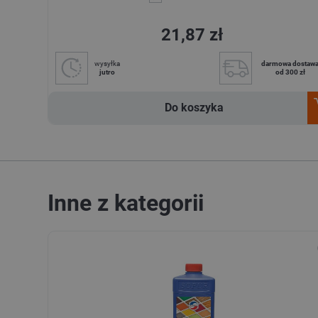
21,87 zł
wysyłka
darmowa dostaw
jutro
od 300 zł
Do koszyka
Inne z kategorii