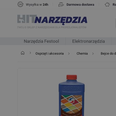
|
|
Wysyłka w
24h
Darmowa dostawa
R
Narzędzia Festool
Elektronarzędzia
Osprzęt i akcesoria
Chemia
Bejce do 