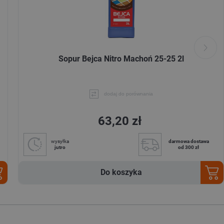
Sopur Bejca Nitro Machoń 25-25 2l
dodaj do porównania
63,20 zł
wysyłka
darmowa dostawa
jutro
od 300 zł
Do koszyka