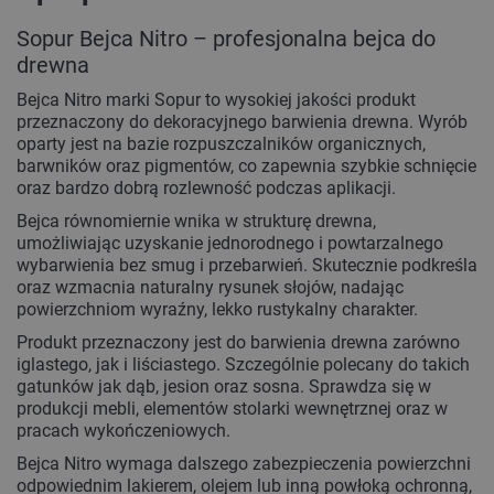
Sopur Bejca Nitro – profesjonalna bejca do
drewna
Bejca Nitro marki Sopur to wysokiej jakości produkt
przeznaczony do dekoracyjnego barwienia drewna. Wyrób
oparty jest na bazie rozpuszczalników organicznych,
barwników oraz pigmentów, co zapewnia szybkie schnięcie
oraz bardzo dobrą rozlewność podczas aplikacji.
Bejca równomiernie wnika w strukturę drewna,
umożliwiając uzyskanie jednorodnego i powtarzalnego
wybarwienia bez smug i przebarwień. Skutecznie podkreśla
oraz wzmacnia naturalny rysunek słojów, nadając
powierzchniom wyraźny, lekko rustykalny charakter.
Produkt przeznaczony jest do barwienia drewna zarówno
iglastego, jak i liściastego. Szczególnie polecany do takich
gatunków jak dąb, jesion oraz sosna. Sprawdza się w
produkcji mebli, elementów stolarki wewnętrznej oraz w
pracach wykończeniowych.
Bejca Nitro wymaga dalszego zabezpieczenia powierzchni
odpowiednim lakierem, olejem lub inną powłoką ochronną,