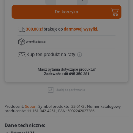
Do koszyka
300,00 zł
brakuje do
darmowej wysyłki.
Wysyłka
dzisiaj
Kup ten produkt
na raty
Masz pytania dotyczące produktu?
Zadzwoń: +48 695 350 281
dodaj do porównania
Producent:
Sopur
,
Symbol produktu:
22-51/2
,
Numer katalogowy
producenta:
11-161-042-4251
,
EAN:
5902242027386
Dane techniczne:
Pojemność
2 l