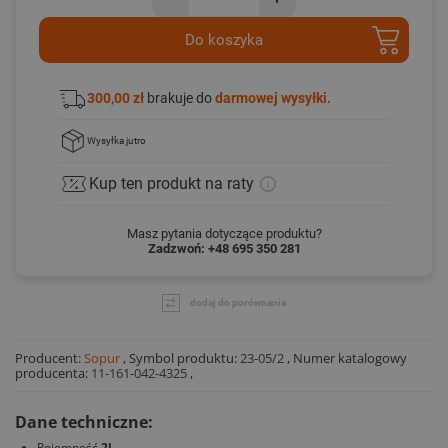
Do koszyka
300,00 zł
brakuje do
darmowej wysyłki.
Wysyłka
jutro
Kup ten produkt
na raty
Masz pytania dotyczące produktu?
Zadzwoń: +48 695 350 281
dodaj do porównania
Producent:
Sopur
,
Symbol produktu:
23-05/2
,
Numer katalogowy
producenta:
11-161-042-4325
,
Dane techniczne:
Pojemność
2l