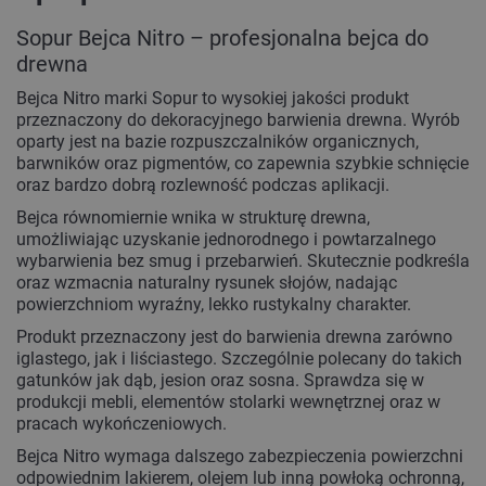
Sopur Bejca Nitro – profesjonalna bejca do
drewna
Bejca Nitro marki Sopur to wysokiej jakości produkt
przeznaczony do dekoracyjnego barwienia drewna. Wyrób
oparty jest na bazie rozpuszczalników organicznych,
barwników oraz pigmentów, co zapewnia szybkie schnięcie
oraz bardzo dobrą rozlewność podczas aplikacji.
Bejca równomiernie wnika w strukturę drewna,
umożliwiając uzyskanie jednorodnego i powtarzalnego
wybarwienia bez smug i przebarwień. Skutecznie podkreśla
oraz wzmacnia naturalny rysunek słojów, nadając
powierzchniom wyraźny, lekko rustykalny charakter.
Produkt przeznaczony jest do barwienia drewna zarówno
iglastego, jak i liściastego. Szczególnie polecany do takich
gatunków jak dąb, jesion oraz sosna. Sprawdza się w
produkcji mebli, elementów stolarki wewnętrznej oraz w
pracach wykończeniowych.
Bejca Nitro wymaga dalszego zabezpieczenia powierzchni
odpowiednim lakierem, olejem lub inną powłoką ochronną,