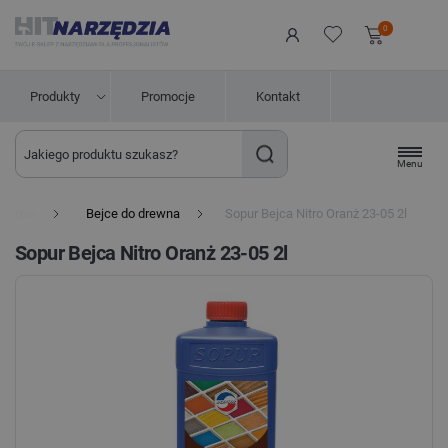
0
Produkty
Promocje
Kontakt
Menu
Chemia
Bejce do drewna
Sopur Bejca Nitro Oranż 23-05 2l
Sopur Bejca Nitro Oranż 23-05 2l