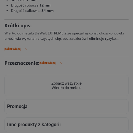
Długość robocza
12 mm
Długość całkowita
34 mm
Krótki opis:
Wiertło do metalu DeWalt EXTREME 2 ze specjalną konstrukcją końcówki
umożliwia wykonanie czystych cięć bez zadziorów i eliminuje ryzyko
złamania. Przeznaczone do metalu, drewna i tworzyw sztucznych.
pokaż więcej
Przeznaczenie:
pokaż więcej
Zobacz wszystkie
Wiertła do metalu
Promocja
Inne produkty z kategorii