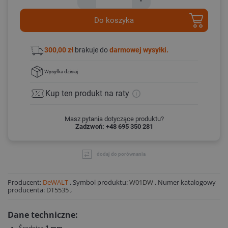
Do koszyka
300,00 zł
brakuje do
darmowej wysyłki.
Wysyłka
dzisiaj
Kup ten produkt
na raty
Masz pytania dotyczące produktu?
Zadzwoń: +48 695 350 281
dodaj do porównania
Producent:
DeWALT
,
Symbol produktu:
W01DW
,
Numer katalogowy
producenta:
DT5535
,
Dane techniczne:
Średnica
1 mm