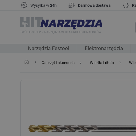
|
|
Wysyłka w
24h
Darmowa dostawa
R
Narzędzia Festool
Elektronarzędzia
Osprzęt i akcesoria
Wiertła i dłuta
Wie