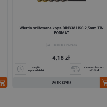
N
Wiertło szlifowane kręte DIN338 HSS 2,5mm TiN
FORMAT
dodaj do porównania
4,18 zł
a
wysyłka
darmowa dostawa
w poniedziałek
od 300 zł
Do koszyka