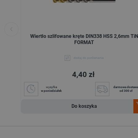
Wiertło szlifowane kręte DIN338 HSS 2,6mm Ti
FORMAT
dodaj do porównania
4,40 zł
wysyłka
darmowa dostaw
w poniedziałek
od 300 zł
Do koszyka