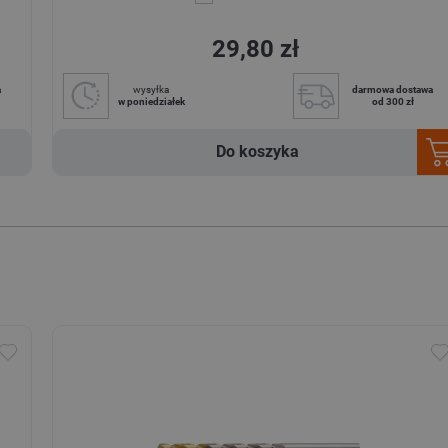
29,80 zł
a
wysyłka
darmowa dostawa
w poniedziałek
od 300 zł
Do koszyka