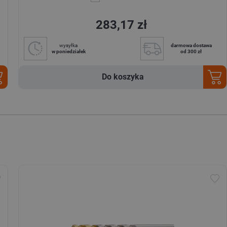
283,17 zł
wysyłka
darmowa dostawa
w poniedziałek
od 300 zł
Do koszyka