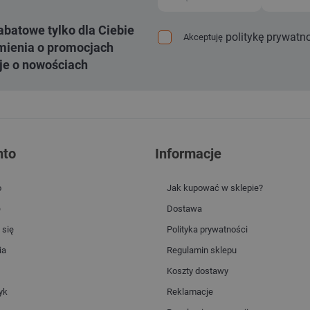
abatowe tylko dla Ciebie
politykę prywatn
Akceptuję
ienia o promocjach
je o nowościach
nto
Informacje
o
Jak kupować w sklepie?
e
Dostawa
 się
Polityka prywatności
ia
Regulamin sklepu
Koszty dostawy
yk
Reklamacje