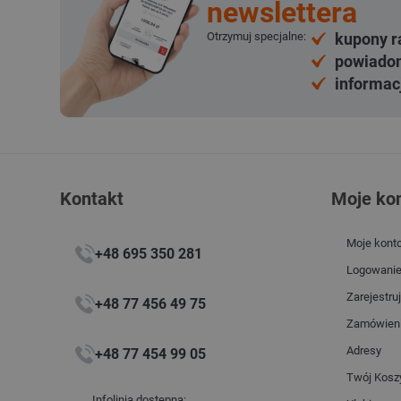
newslettera
Otrzymuj specjalne:
kupony r
powiadom
informac
Kontakt
Moje ko
Moje kont
+48 695 350 281
Logowani
Zarejestruj
+48 77 456 49 75
Zamówien
Adresy
+48 77 454 99 05
Twój Kosz
Infolinia dostępna: