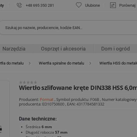
|
aty
+48 695 350 281
Ulubione
Porównaj
Narzędzia
Osprzęt i akcesoria
Dom i ogród
rtła do metalu
Wiertła spiralne do metalu
Wiertła HSS do metal
Wiertło szlifowane kręte DIN338 HSS 6,
Producent:
Format
,
Symbol produktu:
F06B
,
Numer katalogowy
producenta:
ED10750600
,
EAN:
4317784581332
Dane techniczne:
Średnica
6 mm
Długość robocza
57 mm