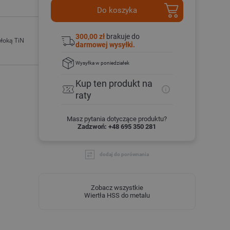
Do koszyka
300,00 zł
brakuje do
włoką TiN
darmowej wysyłki.
Wysyłka
w poniedziałek
Kup ten produkt
na
raty
Masz pytania dotyczące produktu?
Zadzwoń: +48 695 350 281
dodaj do porównania
Zobacz wszystkie
Wiertła HSS do metalu