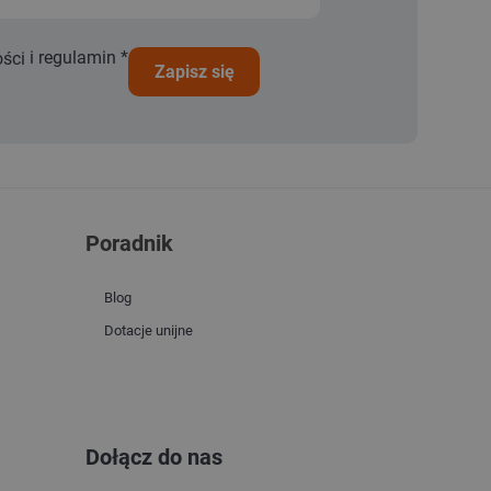
i
regulamin
*
ości
zapisz się
Poradnik
Blog
Dotacje unijne
Dołącz do nas