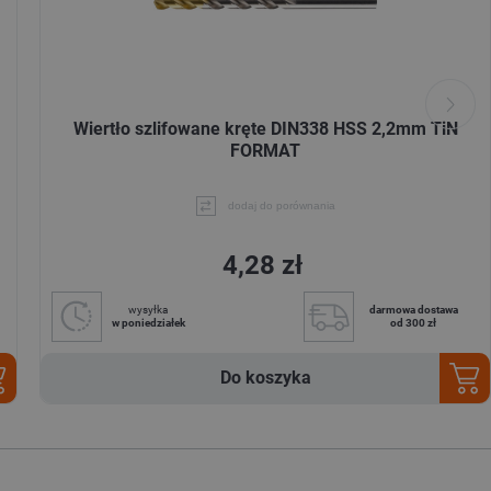
Wiertło szlifowane kręte DIN338 HSS 2,2mm TiN
FORMAT
dodaj do porównania
4,28 zł
wysyłka
darmowa dostawa
w poniedziałek
od 300 zł
Do koszyka