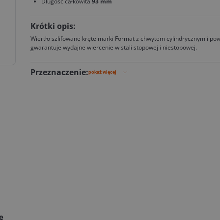
Długość całkowita
93 mm
Krótki opis:
Wiertło szlifowane kręte marki Format z chwytem cylindrycznym i po
gwarantuje wydajne wiercenie w stali stopowej i niestopowej.
Przeznaczenie:
pokaż więcej
ie