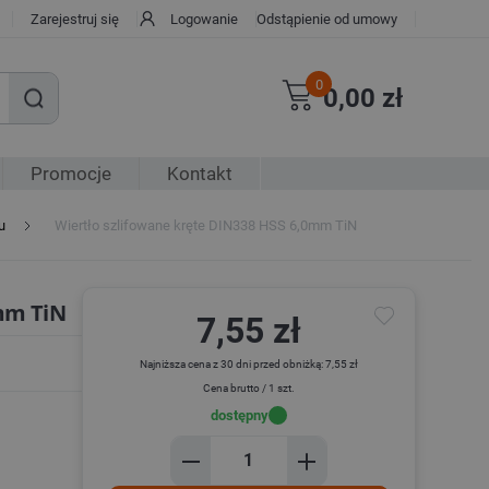
Zarejestruj się
Logowanie
Odstąpienie od umowy
0
0,00 zł
Promocje
Kontakt
u
Wiertło szlifowane kręte DIN338 HSS 6,0mm TiN
0mm TiN
7,55 zł
Najniższa cena z 30 dni przed obniżką: 7,55 zł
Cena brutto / 1 szt.
dostępny