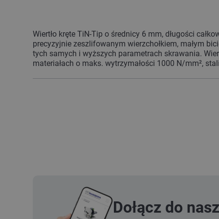
Wiertło kręte TiN-Tip o średnicy 6 mm, długości całko
precyzyjnie zeszlifowanym wierzchołkiem, małym bici
tych samych i wyższych parametrach skrawania. Wier
materiałach o maks. wytrzymałości 1000 N/mm², stali
Dołącz do nas