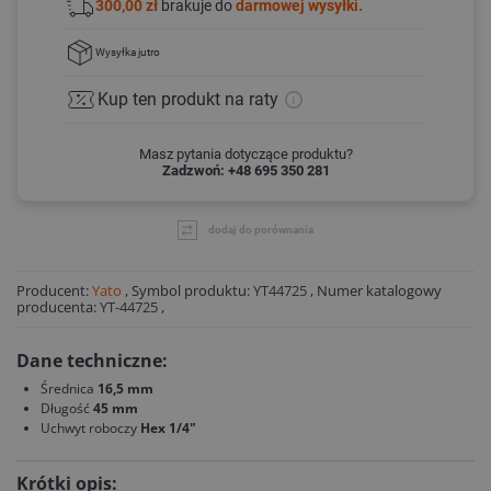
300,00 zł
brakuje do
darmowej wysyłki.
Wysyłka
jutro
Kup ten produkt
na raty
Masz pytania dotyczące produktu?
Zadzwoń: +48 695 350 281
dodaj do porównania
Producent:
Yato
,
Symbol produktu:
YT44725
,
Numer katalogowy
producenta:
YT-44725
,
Dane techniczne:
Średnica
16,5 mm
Długość
45 mm
Uchwyt roboczy
Hex 1/4"
Krótki opis: