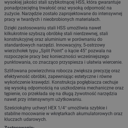
wysokiej jakości stali szybkotnącej HSS, która gwarantuje
ponadprzeciętną trwałość oraz wysoką odporność na
zużycie. Narzędzie zostało zaprojektowane do intensywnej
pracy w twardych i nieobrobionych materiałach.
Dzięki zastosowaniu stali HSS umożliwia nawet
kilkukrotnie szybszą obróbkę stali nierdzewnej, stali
konstrukcyjnej oraz aluminium w porównaniu do
standardowych narzędzi. Innowacyjny, 5-ostrzowy
wierzchołek typu „Split Point” o kącie 45° pozwala na
rozpoczęcie pracy bez konieczności wcześniejszego
punktowania, co znacząco przyspiesza i ułatwia wiercenie.
Szlifowana powierzchnia robocza zwiększa precyzję oraz
efektywność obróbki, zapewniając estetyczne i równe
wykończenie krawędzi. Konstrukcja pogłębiacza cechuje
się wysoką odpornością na uszkodzenia mechaniczne oraz
tępienie, co przekłada się na długą żywotność narzędzia
nawet przy intensywnym użytkowaniu.
Sześciokątny uchwyt HEX 1/4ʺ umożliwia szybkie i
stabilne mocowanie w wkrętarkach akumulatorowych oraz
kluczach udarowych.
Zastosowanie: