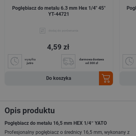
Pogłębiacz do metalu 6.3 mm Hex 1/4" 45°
Pog
YT-44721
dodaj do porównania
4,59 zł
wysyłka
darmowa dostawa
jutro
od 300 zł
Do koszyka
Opis produktu
Pogłębiacz do metalu 16,5 mm HEX 1/4ʺ YATO
Profesjonalny pogłębiacz o średnicy 16,5 mm, wykonany z