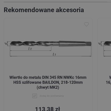
Rekomendowane akcesoria
Wiertło do metalu DIN 345 RN NWKc 16mm
HSS szlifowane BAILDON, 218-120mm
16
(chwyt MK2)
dodaj do porównania
113,38 zł