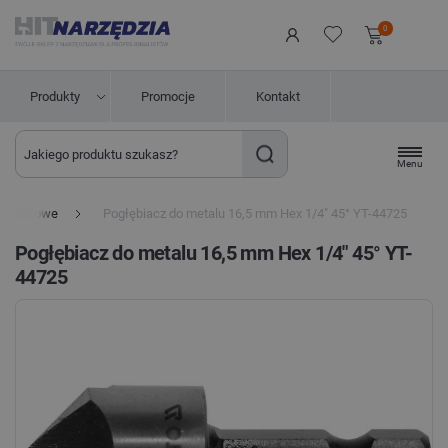
0
Produkty
Promocje
Kontakt
Menu
e stożkowe
Pogłębiacz do metalu 16,5 mm Hex 1/4" 45° YT-44725
Pogłębiacz do metalu 16,5 mm Hex 1/4" 45° YT-
44725