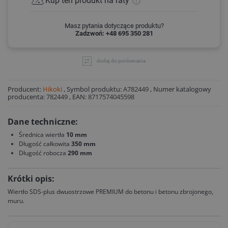
Kup ten produkt
na raty
Masz pytania dotyczące produktu?
Zadzwoń: +48 695 350 281
dodaj do porównania
Producent:
Hikoki
,
Symbol produktu:
A782449
,
Numer katalogowy
producenta:
782449
,
EAN:
8717574045598
Dane techniczne:
Średnica wiertła
10 mm
Długość całkowita
350 mm
Długość robocza
290 mm
Krótki opis:
Wiertło SDS-plus dwuostrzowe PREMIUM do betonu i betonu zbrojonego,
muru.