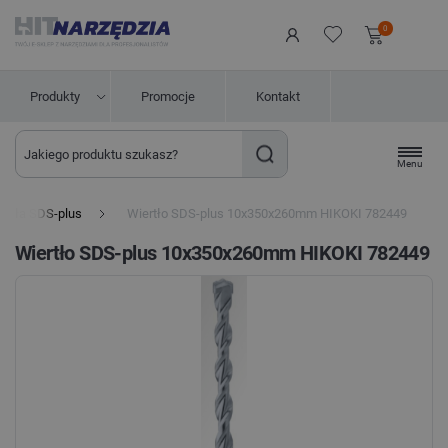
0
Produkty
Promocje
Kontakt
Menu
ertła SDS-plus
Wiertło SDS-plus 10x350x260mm HIKOKI 782449
Wiertło SDS-plus 10x350x260mm HIKOKI 782449