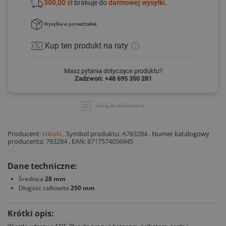
300,00 zł
brakuje do
darmowej wysyłki.
Wysyłka
w poniedziałek
Kup ten produkt
na raty
Masz pytania dotyczące produktu?
Zadzwoń: +48 695 350 281
dodaj do porównania
Producent:
Hikoki
,
Symbol produktu:
A783284
,
Numer katalogowy
producenta:
783284
,
EAN:
8717574056945
Dane techniczne:
Średnica
28 mm
Długość całkowita
250 mm
Krótki opis: