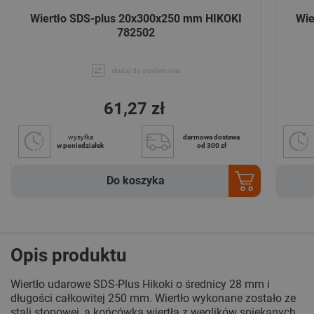
Wiertło SDS-plus 20x300x250 mm HIKOKI
Wie
782502
dodaj do porównania
61,27 zł
wysyłka
darmowa dostawa
w poniedziałek
od 300 zł
Do koszyka
Opis produktu
Wiertło udarowe SDS-Plus Hikoki o średnicy 28 mm i
długości całkowitej 250 mm. Wiertło wykonane zostało ze
stali stopowej, a końcówka wiertła z węglików spiekanych