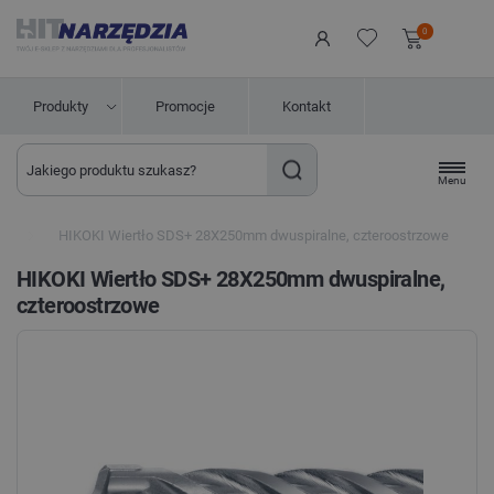
0
Produkty
Promocje
Kontakt
Menu
us
HIKOKI Wiertło SDS+ 28X250mm dwuspiralne, czteroostrzowe
HIKOKI Wiertło SDS+ 28X250mm dwuspiralne,
czteroostrzowe