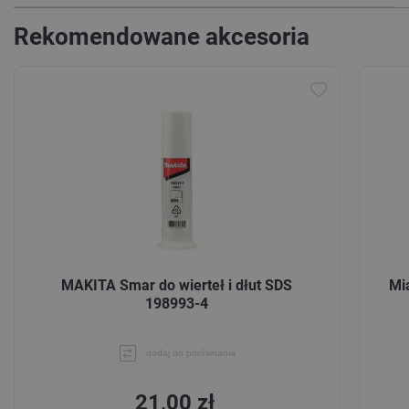
Rekomendowane akcesoria
MAKITA Smar do wierteł i dłut SDS
Mi
198993-4
dodaj do porównania
21,00 zł