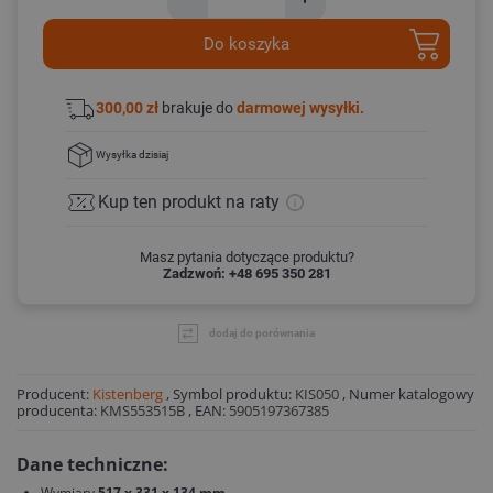
Do koszyka
300,00 zł
brakuje do
darmowej wysyłki.
Wysyłka
dzisiaj
Kup ten produkt
na raty
Masz pytania dotyczące produktu?
Zadzwoń: +48 695 350 281
dodaj do porównania
Producent:
Kistenberg
,
Symbol produktu:
KIS050
,
Numer katalogowy
producenta:
KMS553515B
,
EAN:
5905197367385
Dane techniczne:
Wymiary
517 x 331 x 134 mm