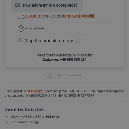
Powiadom mnie o dostępności
300,00 zł
brakuje do
darmowej wysyłki.
na zamówienie
Kup ten produkt
na raty
Masz pytania dotyczące produktu?
Zadzwoń: +48 695 350 281
dodaj do porównania
Producent:
Kistenberg
,
Symbol produktu:
KIS017
,
Numer katalogowy
producenta:
KXB604020F-S411
,
EAN:
5905197277844
Dane techniczne:
Wymiary
546 x 380 x 194 mm
Ładowność
50 kg