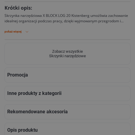
Krótki opis:
Skrzynka narzędziowa X BLOCK LOG 20 Kistenberg umożliwia zachowanie
idealnej organizacji podczas pracy, dzięki wyjmowanym przegrodom i
kubeczkom wewnątrz. Wyposażona została w miarę w centymetrach i
calach wbudowaną w pokrywę. Skrzynia może pełnić funkcję podestu
pokaż więcej
roboczego z wytrzymałością na obciążenie do 120 kg.
Zobacz wszystkie
Skrzynki narzędziowe
Promocja
Inne produkty z kategorii
Rekomendowane akcesoria
Opis produktu