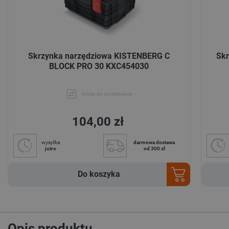
Skrzynka narzędziowa KISTENBERG C
Sk
BLOCK PRO 30 KXC454030
dodaj do porównania
104,00 zł
wysyłka
darmowa dostawa
jutro
od 300 zł
Do koszyka
Opis produktu