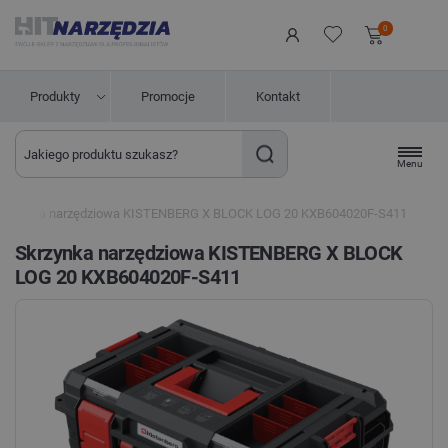
0
Produkty
Promocje
Kontakt
Menu
Skrzynka narzędziowa KISTENBERG X BLOCK LOG 20 KXB604020F-S411
Skrzynka narzędziowa KISTENBERG X BLOCK
LOG 20 KXB604020F-S411