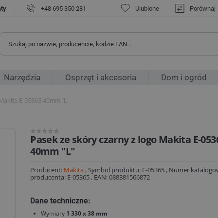
|
aty
+48 695 350 281
Ulubione
Porównaj
Narzędzia
Osprzęt i akcesoria
Dom i ogród
 Makita E-05365 40mm "L"
Pasek ze skóry czarny z logo Makita E-053
40mm "L"
Producent:
Makita
,
Symbol produktu:
E-05365
,
Numer katalogo
producenta:
E-05365
,
EAN:
088381566872
Dane techniczne:
Wymiary
1 330 x 38 mm