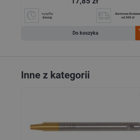
17,85 zł
wysyłka
darmowa dostaw
dzisiaj
od 300 zł
Do koszyka
Inne z kategorii