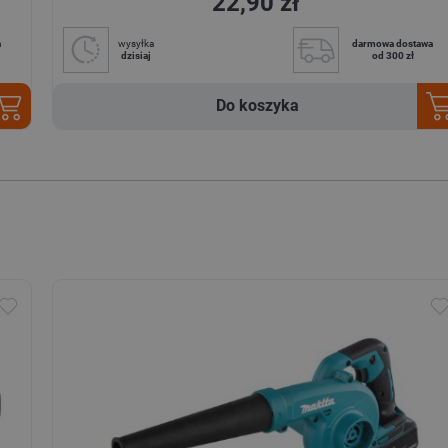
22,90 zł
a
wysyłka
darmowa dostawa
dzisiaj
od 300 zł
Do koszyka