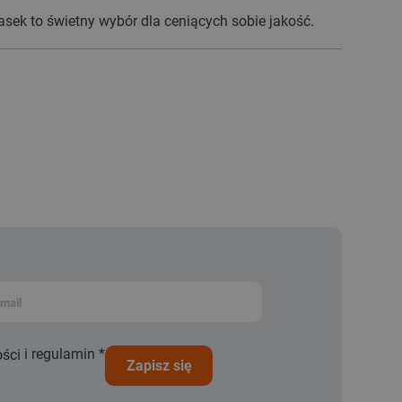
ek to świetny wybór dla ceniących sobie jakość.
i
regulamin
*
ości
zapisz się