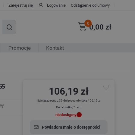
Zarejestruj się
Logowanie
Odstąpienie od umowy
0
0,00 zł
Promocje
Kontakt
65
106,19 zł
Najniższa cena z 30 dni przed obniżką: 106,19 zł
wy
Cena brutto / 1 szt.
niedostępny
Powiadom mnie o dostępności