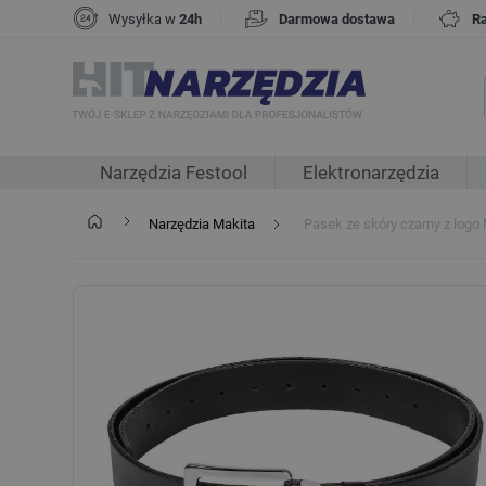
|
|
Wysyłka w
24h
Darmowa dostawa
R
Narzędzia Festool
Elektronarzędzia
Narzędzia Makita
Pasek ze skóry czarny z logo