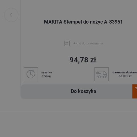
MAKITA Stempel do nożyc A-83951
dodaj do porównania
94,78 zł
wysyłka
darmowa dostaw
dzisiaj
od 300 zł
Do koszyka