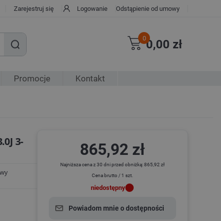
Zarejestruj się
Logowanie
Odstąpienie od umowy
0
0,00 zł
Promocje
Kontakt
0J 3-
865,92 zł
Najniższa cena z 30 dni przed obniżką: 865,92 zł
owy
Cena brutto / 1 szt.
niedostępny
Powiadom mnie o dostępności