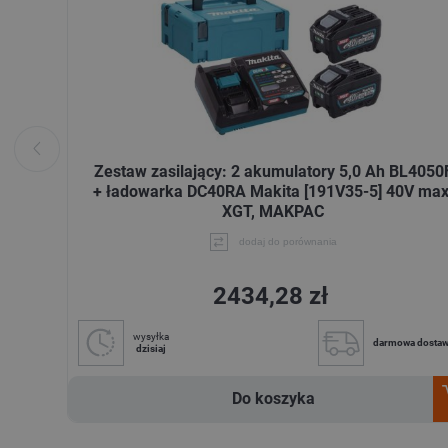
Zestaw zasilający: 2 akumulatory 5,0 Ah BL4050
+ ładowarka DC40RA Makita [191V35-5] 40V max
XGT, MAKPAC
dodaj do porównania
2434,28 zł
wysyłka
darmowa dosta
dzisiaj
Do koszyka