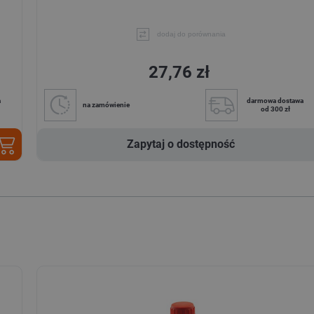
dodaj do porównania
27,76 zł
a
darmowa dostawa
na zamówienie
od 300 zł
Zapytaj o dostępność