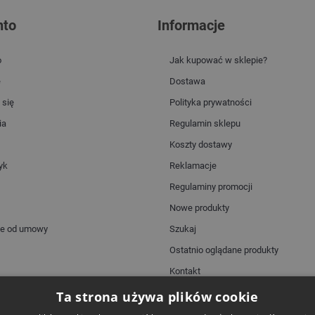
nto
Informacje
o
Jak kupować w sklepie?
e
Dostawa
 się
Polityka prywatności
ia
Regulamin sklepu
Koszty dostawy
yk
Reklamacje
Regulaminy promocji
Nowe produkty
ie od umowy
Szukaj
Ostatnio oglądane produkty
Kontakt
Mapa strony
Ta strona używa plików cookie