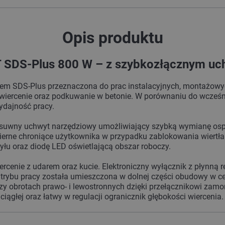
Opis produktu
SDS-Plus 800 W – z szybkozłącznym uch
m SDS-Plus przeznaczona do prac instalacyjnych, montażowyc
e wiercenie oraz podkuwanie w betonie. W porównaniu do wcześn
ydajność pracy.
zesuwny uchwyt narzędziowy umożliwiający szybką wymianę osp
ierne chroniące użytkownika w przypadku zablokowania wiertł
yłu oraz diodę LED oświetlającą obszar roboczy.
wiercenie z udarem oraz kucie. Elektroniczny wyłącznik z płynną
rybu pracy została umieszczona w dolnej części obudowy w c
zy obrotach prawo- i lewostronnych dzięki przełącznikowi za
ągłej oraz łatwy w regulacji ogranicznik głębokości wiercenia.