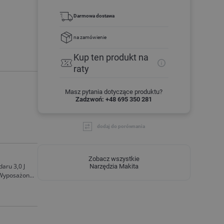
Darmowa dostawa
na zamówienie
Kup ten produkt
na
raty
Masz pytania dotyczące produktu?
Zadzwoń: +48 695 350 281
dodaj do porównania
Zobacz wszystkie
aru 3,0 J
Narzędzia Makita
. Wyposażona
ietlenie LED.