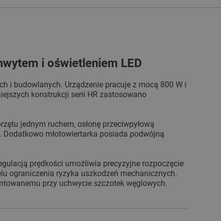
wytem i oświetleniem LED
h i budowlanych. Urządzenie pracuje z mocą 800 W i
iejszych konstrukcji serii HR zastosowano
rzętu jednym ruchem, osłonę przeciwpyłową
a. Dodatkowo młotowiertarka posiada podwójną
 regulacją prędkości umożliwia precyzyjne rozpoczęcie
elu ograniczenia ryzyka uszkodzeń mechanicznych.
montowanemu przy uchwycie szczotek węglowych.