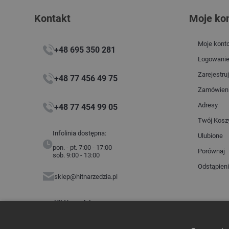
Kontakt
Moje ko
Moje kont
+48 695 350 281
Logowani
Zarejestruj
+48 77 456 49 75
Zamówien
Adresy
+48 77 454 99 05
Twój Kosz
Infolinia dostępna:
Ulubione
pon. - pt. 7:00 - 17:00
Porównaj
sob. 9:00 - 13:00
Odstąpien
sklep@hitnarzedzia.pl
Hit Narzędzia
ul. Budowlanych 2
45-005 Opole
NIP: 7543360203