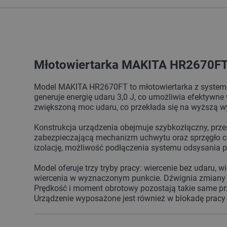
Młotowiertarka MAKITA HR2670FT 
Model MAKITA HR2670FT to młotowiertarka z systeme
generuje energię udaru 3,0 J, co umożliwia efektywn
zwiększoną moc udaru, co przekłada się na wyższą w
Konstrukcja urządzenia obejmuje szybkozłączny, pr
zabezpieczającą mechanizm uchwytu oraz sprzęgło c
izolację, możliwość podłączenia systemu odsysania p
Model oferuje trzy tryby pracy: wiercenie bez udaru, 
wiercenia w wyznaczonym punkcie. Dźwignia zmiany t
Prędkość i moment obrotowy pozostają takie same pr
Urządzenie wyposażone jest również w blokadę pracy ci