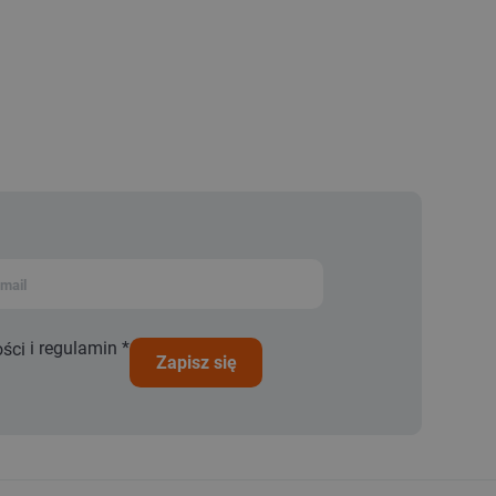
i
regulamin
*
ości
zapisz się