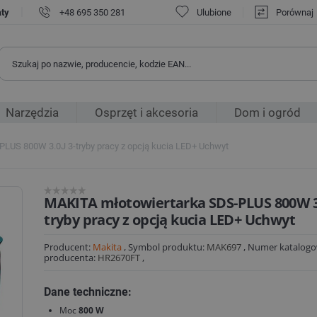
|
aty
+48 695 350 281
Ulubione
Porównaj
Narzędzia
Osprzęt i akcesoria
Dom i ogród
LUS 800W 3.0J 3-tryby pracy z opcją kucia LED+ Uchwyt
MAKITA młotowiertarka SDS-PLUS 800W 3.
tryby pracy z opcją kucia LED+ Uchwyt
Producent:
Makita
,
Symbol produktu:
MAK697
,
Numer katalog
producenta:
HR2670FT
,
Dane techniczne:
Moc
800 W