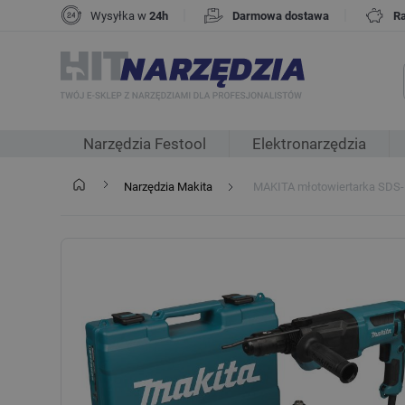
|
|
Wysyłka w
24h
Darmowa dostawa
R
Narzędzia Festool
Elektronarzędzia
Narzędzia Makita
MAKITA młotowiertarka SDS-P