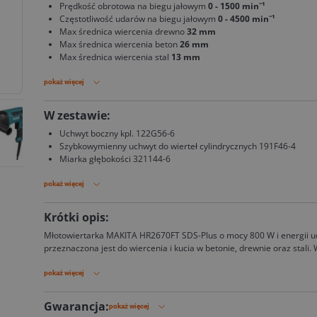
Prędkość obrotowa na biegu jałowym
0 - 1500 min⁻¹
Częstotliwość udarów na biegu jałowym
0 - 4500 min⁻¹
Max średnica wiercenia drewno
32 mm
Max średnica wiercenia beton
26 mm
Max średnica wiercenia stal
13 mm
pokaż więcej
W zestawie:
Uchwyt boczny kpl. 122G56-6
Szybkowymienny uchwyt do wierteł cylindrycznych 191F46-4
Miarka głębokości 321144-6
pokaż więcej
Krótki opis:
Młotowiertarka MAKITA HR2670FT SDS-Plus o mocy 800 W i energii ud
przeznaczona jest do wiercenia i kucia w betonie, drewnie oraz stali
w trzy tryby pracy, regulację obrotów, szybkozłączny uchwyt oraz ośw
pokaż więcej
Gwarancja:
pokaż więcej