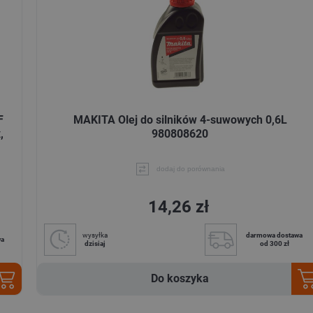
F
MAKITA Olej do silników 4-suwowych 0,6L
,
980808620
dodaj do porównania
14,26 zł
wysyłka
darmowa dostawa
wa
dzisiaj
od 300 zł
Do koszyka